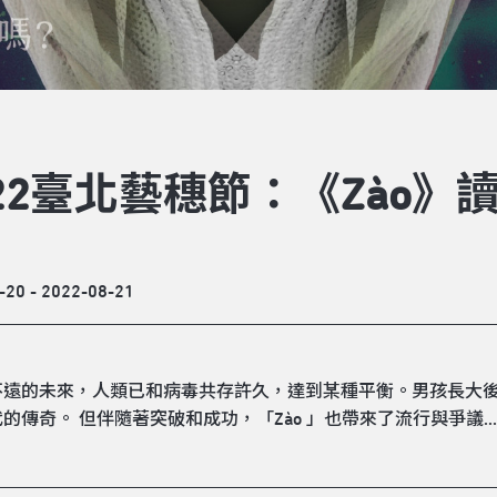
022臺北藝穗節：《Zào》
-20 - 2022-08-21
遠的未來，人類已和病毒共存許久，達到某種平衡。男孩長大後研
的傳奇。 但伴隨著突破和成功，「Zào 」也帶來了流行與爭議..