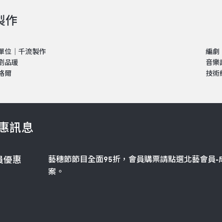
製作
單位｜千流製作
編劇
劉品瑗
音樂
格爾
技術
惠訊息
藝穗節節目全面95折，會員購票請點選北藝會員-
員優惠
案。