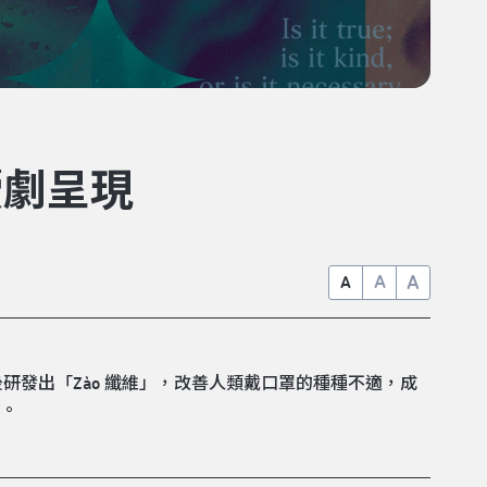
讀劇呈現
A
A
A
發出「Zào 纖維」，改善人類戴口罩的種種不適，成
.。