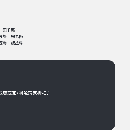
｜顏千惠
設計｜楊易修
統籌｜魏丞專
成癮玩家/團隊玩家折扣方