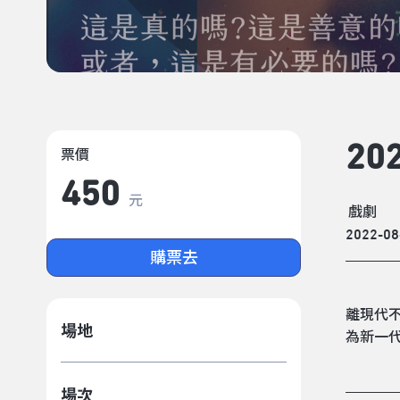
2
票價
450
元
戲劇
2022-08
購票去
離現代不
場地
為新一代
場次