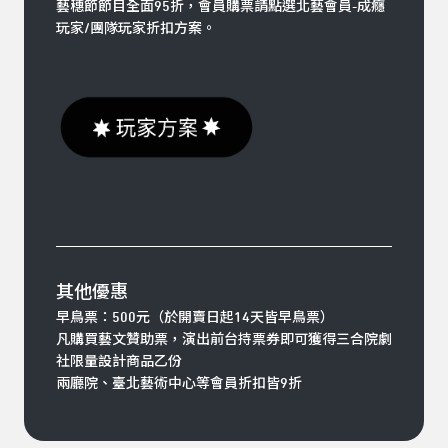
藝穗節節目全面95折，會員購票請點選北藝會員-成癮
玩家/團隊玩家折扣方案。
其他優惠
早鳥票：500元（於開賣日起14天皆早鳥票）
凡購買藝文贊助票，演出前台持票券即可獲得三合院劇
社限量設計商品乙份
兩廳院、臺北藝術中心等會員折扣皆9折