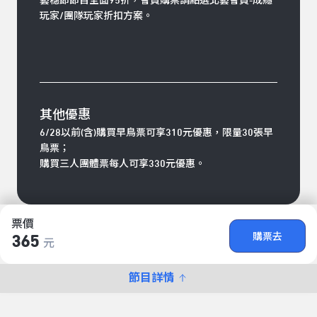
藝穗節節目全面95折，會員購票請點選北藝會員-成癮
玩家/團隊玩家折扣方案。
其他優惠
6/28以前(含)購買早鳥票可享310元優惠，限量30張早
鳥票；
購買三人團體票每人可享330元優惠。
票價
購票去
365
元
節目詳情