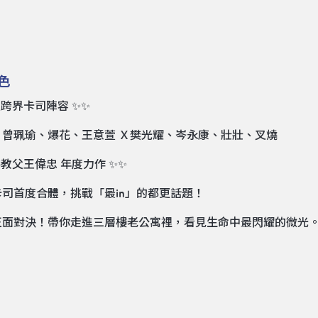
色
強跨界卡司陣容 ✨✨
、曾珮瑜、爆花、王意萱 Ｘ樊光耀、岑永康、壯壯、叉燒
樂教父王偉忠 年度力作 ✨✨
司首度合體，挑戰「最in」的都更話題！
正面對決！帶你走進三層樓老公寓裡，看見生命中最閃耀的微光