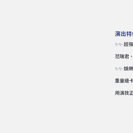
演出特
✨✨ 超
范瑞君
✨✨ 娛
重量級卡
用演技