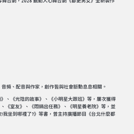
舞台劇，2026 撼動人心舞台劇《都更男女》全新製作
、音頻、配音與作家，創作皆與社會脈動息息相關。
鍋》、《光陰的故事》、《小明星大跟班》等，屢次獲得
》、《室友》、《悶鍋出任務》、《明星養老院》等，並
!我坐到哪裡了?》等書，曾主持廣播節目《台北什麼都