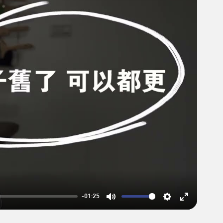
-01:25
Mute
Settings
Enter
fullscreen