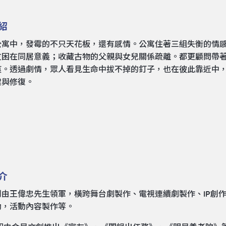
紹
公寓中，發霉的不只天花板，還有感情。公寓住著三組失衡的情
友困在同居意義；收藏古物的父親與女兒關係疏離。都更顧問帶著
痕。透過劇情，眾人看見生命中拔不掉的釘子，也在彼此靠近中
建與修復。
介
創由王偉忠先生領軍，橫跨舞台劇製作、電視連續劇製作、IP創
動，活動內容製作等。