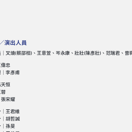
／演出人員
｜叉燒(蔡邵桓)、王意萱、岑永康、壯壯(陳彥壯)、范瑞君、曾
王偉忠
製｜李彥甫
高天恒
王蓉
｜張宋耀
計｜王君維
計｜胡哲誠
計｜孫旻