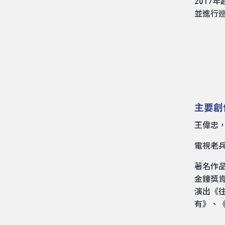
2017
並進行
主要創
王偉忠
電視老
著名作
金鐘獎
演出《
有》、《