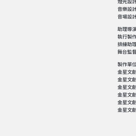
燈光設
音樂設
音場設
助理導
執行製
排練助
舞台監
製作單
金星文
金星文
金星文
金星文
金星文
金星文