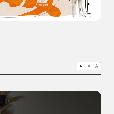
A
A
A