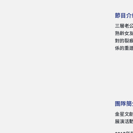
節目介
三層老
熟齡女
對的裂
係的重
團隊簡
金星文
展演活