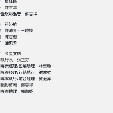
計｜周佳儀
計｜許言年
計暨現場混音｜蘇志祥
演｜符沁瑜
作｜許沛青、王暐婷
理｜陳志楷
督｜潘姵君
位｜金星文創
創執行長｜張正芬
創專案經理/監製助理｜林奕璇
創專案經理/行銷執行｜謝依柔
創專案執行/前台經理｜竇浥菲
創攝影剪輯｜蔣容得
創專案助理｜郭珈妤