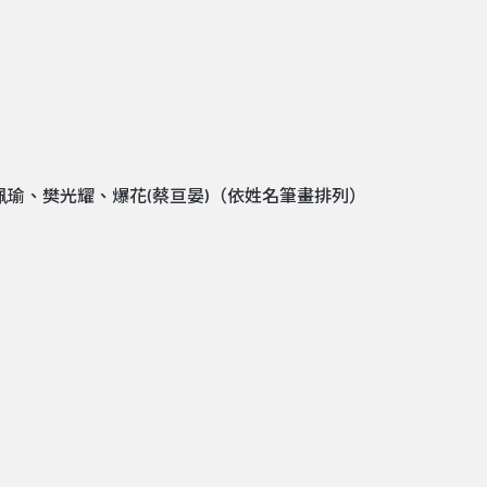
珮瑜、樊光耀、爆花(蔡亘晏)（依姓名筆畫排列）