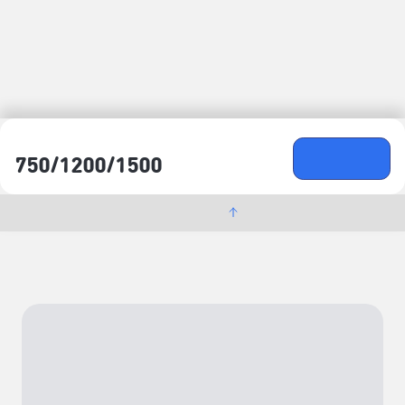
行銷公關暨社群美編｜溫靖萱
票務宣傳｜王婷嫻
平面/劇照拍攝暨攝影｜馮曉珺（阿蓮）
共同主辦｜臺北市政府、臺北市表演藝術中心
演出單位｜聚集創作坊
票價
購票去
750/​1200/​1500
元
節目詳情