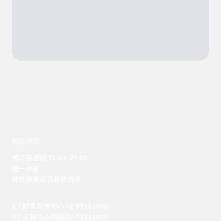
開館時間
週二至週日 12:00 -21:00

週一休館

特殊假期詳見最新消息
T：顧客服務中心 02-77563888 

T：北藝中心總機 02-77563800 
