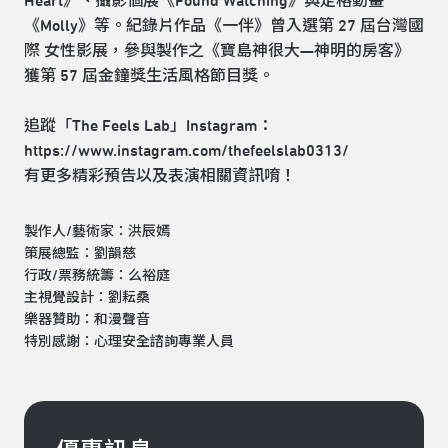
Heart》、攝影個展《Found Watching》與定格動畫
《Molly》等。紀錄片作品《一伴》曾入選第 27 屆台灣國
際 女性影展，參與製作之《寶島神很大—神明的房客》
獲第 57 屆金鐘獎生活風格節目獎。
追蹤「The Feels Lab」Instagram：
https://www.instagram.com/thefeelslab0313/
有更多精彩預告以及表演相關資訊唷！
製作人/藝術家：洪辰嫣
策展總監：劉韻慈
行政/票務統籌：么裕庭
主視覺設計：劉耘桑
樂器贊助：和漫聲音
特別感謝：心理安全諮詢專業人員