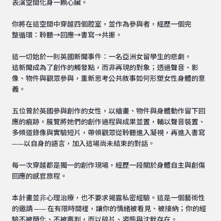
表演空間化身一顆心臟。
你將在這空間中穿越四個腔室，並作為參與者，經歷一個完
整循環：聆聽→回應→書寫→共振。
這一切始於一則英國新聞事件：一名亞洲女留學生的悲劇。
這新聞成為了創作的觸發點，而非再現的對象；透過聲音、影
像、物件與觀眾參與，重新思考公共敘事如何形塑女性身體的意
義。
五位曾於英國參與創作的女性，以繪畫、物件與身體動作留下回
應的痕跡。展覽將她們的創作過程與成果並置，輔以聲音裝置、
多頻道錄像與實驗短片，帶領觀眾從聆聽進入凝視，再進入書寫
——以自身的語言，加入這場尚未結束的對話。
每一次穿越都是獨一的創作現場，經歷一段關於身體自主與創傷
回應的感官旅程。
本計畫並⾮心理治療，也不要求揭露私密經驗。這是一個藝術性
的邀請 —— 在有限時間裡，讓你的情緒被看見、被接納；你的經
驗不被簡化、不被審判，而以碎片、姿態與沈默存在。