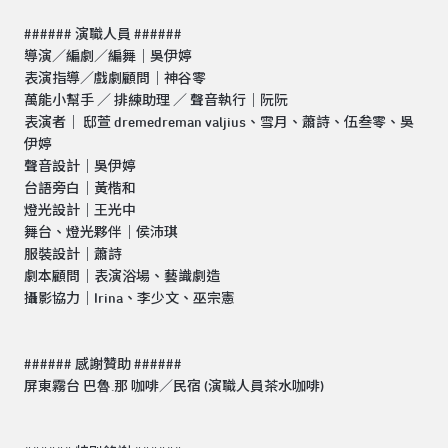
###### 演職人員 ######
導演／編劇／編舞｜吳伊婷
表演指導／戲劇顧問｜神谷零
萬能小幫手 ／ 排練助理 ／ 聲音執行｜阮阮
表演者｜ 邸萱 dremedreman valjius、雪月、蕭詩、伍叁零、吳
伊婷
聲音設計｜吳伊婷
台語旁白｜黃楷和
燈光設計｜王光中
舞台、燈光夥伴｜侯沛琪
服裝設計｜蕭詩
劇本顧問｜表演浴場、藝識劇造
攝影協力｜Irina、李少文、巫宗憲
###### 感謝贊助 ######
屏東霧台 巴魯.那 咖啡／民宿 (演職人員茶水咖啡)