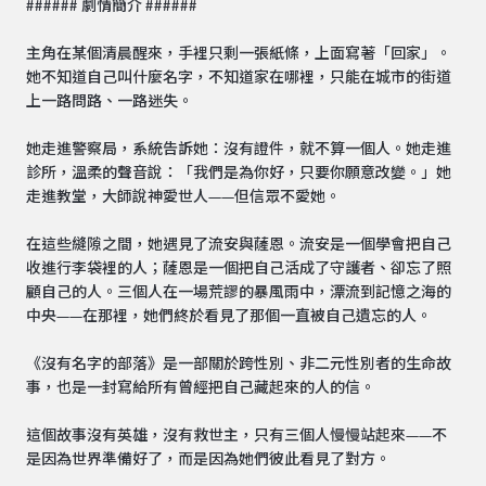
###### 劇情簡介 ######
主角在某個清晨醒來，手裡只剩一張紙條，上面寫著「回家」。
她不知道自己叫什麼名字，不知道家在哪裡，只能在城市的街道
上一路問路、一路迷失。
她走進警察局，系統告訴她：沒有證件，就不算一個人。她走進
診所，溫柔的聲音說：「我們是為你好，只要你願意改變。」她
走進教堂，大師說神愛世人——但信眾不愛她。
在這些縫隙之間，她遇見了流安與薩恩。流安是一個學會把自己
收進行李袋裡的人；薩恩是一個把自己活成了守護者、卻忘了照
顧自己的人。三個人在一場荒謬的暴風雨中，漂流到記憶之海的
中央——在那裡，她們終於看見了那個一直被自己遺忘的人。
《沒有名字的部落》是一部關於跨性別、非二元性別者的生命故
事，也是一封寫給所有曾經把自己藏起來的人的信。
這個故事沒有英雄，沒有救世主，只有三個人慢慢站起來——不
是因為世界準備好了，而是因為她們彼此看見了對方。