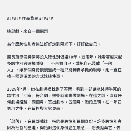
###### 作品背景 ######
這部戲，來自一個問題：
為什麼跨性別者無法好好走到陽光下，好好做自己？
團長兼導演吳伊婷投入跨性別倡議18年。這兩年，她看著越來越
多跨性別者選擇隱身——不再做自己，或把自己裝成「一般
人」，讓那個身份慢慢變成一種只能獨自承擔的恥辱。她一直在
找一種更溫柔的方式說這件事。
2025年4月，她在劇場裡找到了答案，看到一部讓她哭得半死的
跨性別「回家」舞台劇，然後就跑來做劇場。在這之前，沒有任
何劇場經驗：兩個月，寫出劇本。五個月、階段呈現。在一年四
個月之後，在這裡與大家見面。
「部落」，在這部戲裡，指的是跨性別這個身份。許多跨性別者
因為社會的壓迫，開始對這個身份產生敵意——想要拋棄它，去