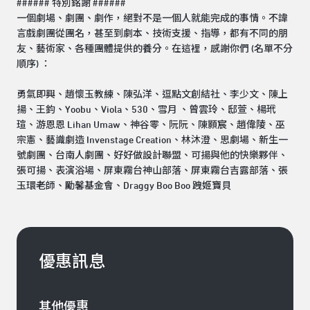
###### 特別銘謝 ######
一個劇場、劇團、劇作，絕對不是一個人就能完成的事情。不諱
言戲劇團從團名，甚至到劇本、技術支援、指導，都有不同的朋
友、藝術家、各種團體提供的養分。在這裡，感謝你們 (名單不分
順序) ：
勇氣即興、趙懷玉教練、陳弘洋、逗點文創結社、李少文、陳上
揚、王鈞、Yoobu、Viola、530、雪月 、曾雲玲、邸萱、楊玳
瑄、游恩恩 Lihan Umaw、神谷零、阮阮、陳顥宸、趙偉陵、巫
宗憲、藝識劇造 Invenstage Creation、林沐澄、思劇場、新生一
號劇團、台南人劇團、好好做設計聯盟、可揚與他的快樂夥伴、
張可揚、表演浴場、屏東霧台神山部落、屏東霧台吉露部落、張
玉環老師、勵馨基金會、Draggy Boo Boo 跩姬寶貝
優惠訊息
其他優惠