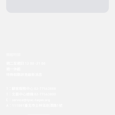
開館時間
週二至週日 12:00 -21:00

週一休館

特殊假期詳見最新消息
T：顧客服務中心 02-77563888 

T：北藝中心總機 02-77563800 

E：service@tpac-taipei.org 

A：111081臺北市士林區劍潭路1號