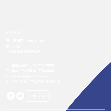
開館時間
週二至週日 12:00 -21:00

週一休館

特殊假期詳見最新消息
T：顧客服務中心 02-77563888 

T：北藝中心總機 02-77563800 

E：service@tpac-taipei.org 

A：111081臺北市士林區劍潭路1號
LINE好友