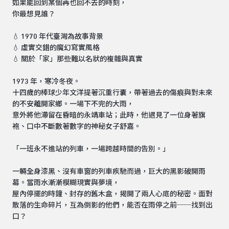
如果能回到某個再也回不去的時刻，
你最想見誰？
💧 1970 年代臺灣為故事背景
💧 虛實交錯的魔幻寫實風格
💧 關於「家」那些難以名狀的複雜與真實
1973 年，寒冷冬夜。
十四歲的棒球少年文洋提著沉重行囊，帶著過去的傷痕與對未來
的不安離開家鄉。一場下不完的大雨，
意外將他滯留在昏暗的永靖車站；此時，他遇見了一位身著旗
袍、口中不斷數著數字的神秘女子舒嘉。
「一班永不進站的列車，一場跨越時間的告別。」
一輛全身漆黑、沒有車窗的列車疾馳而過，巨大的黑影破開雨
幕。當雨水漸漸模糊現實與夢境，
屋內停擺的時鐘、封存的舊木盒，揭開了兩人心底的秘密。面對
散落的生命碎片，互為倒影的他們，能否在雨停之前──找到出
口？