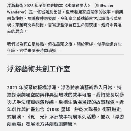
浮游藝術 2026 年全新原創劇本《水邊尋夢人》（Stillwater
Wanderer）是一個從離別出發，重新看見家庭關係的故事。前期
由黃俊齡、詹瑀宸共同發展，今年臺北藝穗節首次以讀演形式呈
現；穿越時間與記憶，書寫那些停留在生命雨夜裡、始終未曾遠
去的思念。
我們以為死亡是終點，但在盡頭之後，關於牽絆，似乎總還有些
什麼，它從未隨著時間消逝——
浮游藝術共創工作室
2021 年凝聚於板橋浮洲，浮游將表演藝術帶入日常，持
續探索劇場空間與非典型場域的敘事可能。我們擅長以參
與式手法模糊觀演界線，重構生活場景裡的故事想像。近
年創作與計畫包含《1030 星球—餅乾大隊長》街區遊走
式展演、《覓 光》浮洲故事特展系列活動，並以「浮游
創藝場」發展地方共創戲劇體驗。