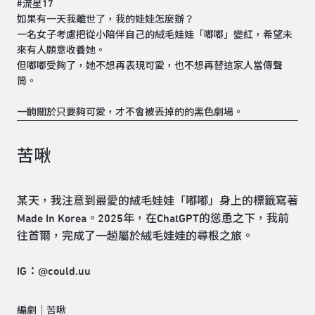
#流星17
如果有一天我離世了，我的娃娃怎麼辦？
一名女子考慮把從小陪伴自己的絨毛娃娃「嘟嘟」變紅，希望未
來有人願意收養她。
但嘟嘟受夠了，她不想再表現可愛，也不想再替這家人當傳聲
筒。
一齣關於只要夠可愛，才不會被丟掉的的黑色劇場。
苦啾
某天，我注意到最愛的絨毛娃娃「嘟嘟」身上的標籤寫著
Made In Korea。2025年，在ChatGPT的慫恿之下，我前
往首爾，完成了一趟屬於絨毛娃娃的尋根之旅。
IG：@could.uu
編劇｜苦啾