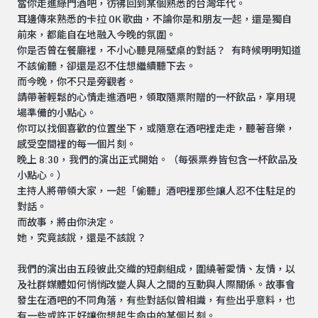
當你走進綠門酒吧，彷彿回到某個熟悉的台灣年代。
耳邊傳來熟悉的卡拉 OK 歌曲，不論你是和朋友一起，還是獨自
前來，都能自在地融入今晚的氛圍。
你是否曾在餐廳裡，不小心聽見隔壁桌的對話？ 有時候明明知道
不該偷聽，卻還是忍不住想繼續聽下去。
而今晚，你不只是旁觀者。
請帶著輕鬆的心情走進酒吧，領取隨票附贈的一杯飲品，享用現
場準備的小點心。
你可以找個喜歡的位置坐下，或隨意在酒吧裡走走，聽著音樂，
感受空間裡的每一個片刻。
晚上 8:30，我們的演出正式開始。（每張票券皆包含一杯飲品及
小點心。）
主持人將帶領大家，一起「偷聽」酒吧裡那些讓人忍不住駐足的
對話。
而故事，將由你決定。
她，究竟該說，還是不該說？
我們的演出由五段彼此交織的短劇組成，圍繞著愛情、友情，以
及社群媒體如何悄悄改變人與人之間的互動與人際關係。故事會
發生在酒吧的不同角落，有些對話似曾相識，有些出乎意料，也
有一些或許正好讓你想起生命中的某個片刻。