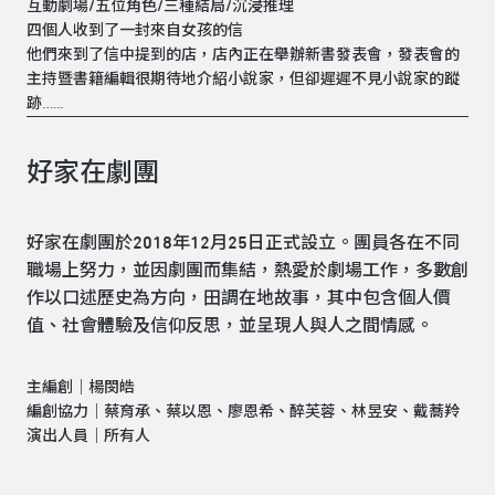
互動劇場/五位角色/三種結局/沉浸推理
四個人收到了一封來自女孩的信
他們來到了信中提到的店，店內正在舉辦新書發表會，發表會的
主持暨書籍編輯很期待地介紹小說家，但卻遲遲不見小說家的蹤
跡…...
好家在劇團
好家在劇團於2018年12月25日正式設立。團員各在不同
職場上努力，並因劇團而集結，熱愛於劇場工作，多數創
作以口述歷史為方向，田調在地故事，其中包含個人價
值、社會體驗及信仰反思，並呈現人與人之間情感。
主編創｜楊閔皓
編創協力｜蔡育承、蔡以恩、廖恩希、醉芙蓉、林昱安、戴蕎羚
演出人員｜所有人