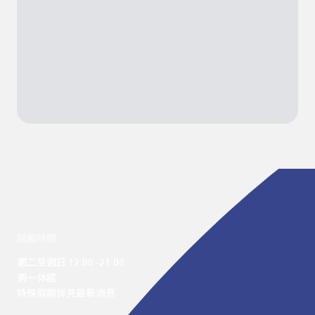
開館時間
週二至週日 12:00 -21:00

週一休館

特殊假期詳見最新消息