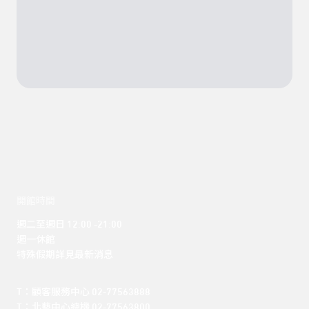
開館時間
週二至週日 12:00 -21:00

週一休館

特殊假期詳見最新消息
T：顧客服務中心 02-77563888 

T：北藝中心總機 02-77563800 
