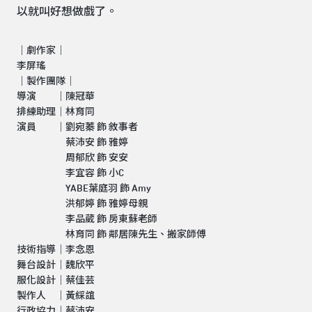
以就叫好想做戲了。
｜劇作家｜
李屏瑤
｜製作團隊｜
導演 ｜陳冠華
排練助理｜林育同
演員 ｜劉宛蓁 飾 敘事者
蔡沛安 飾 雅婷
周郁欣 飾 安安
李宜容 飾 小C
YABE葉庭羽 飾 Amy
洪郁婷 飾 雅婷母親
李品葳 飾 房東蘇老師
林育同 飾 鄰居陳先生、搬家師傅
技術指導｜李念恩
舞台設計｜魏欣平
服化設計｜蔡佳芸
製作人 ｜黃綵誼
行政協力｜蔡沛安