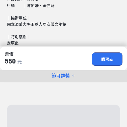
行銷 ｜陳佑姍、黃佳蔚
｜協辦單位｜
國立清華大學王默人周安儀文學館
｜特別感謝｜
安原良
票價
購票去
550
元
節目詳情