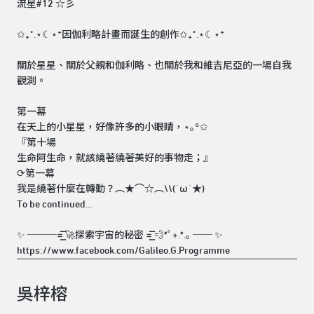
流星#12 ☆彡
✩₊˚.⋆☾⋆⁺因伽利略計畫而誕生的創作✩₊˚.⋆☾⋆⁺
關於星星、關於父親和伽利略、也關於我和維吉尼亞的一場自我
觀測。
第一幕
在天上的小星星，好像許多的小眼睛，⋆｡°✩
『第十場
生命阿生命，就該繞著繞著美好的事物走；』
⟳第一幕
我是繞著什麼在轉動？︵★⌒☆︵\\(˙ω˙★)
To be continued...
✨ ───=͟͟͞͞ 🚀探索宇宙的秘密 =͟͟͞͞ 💨*ﾟ+.*.｡ ── ✨
https://www.facebook.com/Galileo.G.Programme
吳梓榕