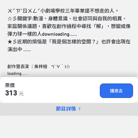
ㄨˊㄗˇㄖㄨㄥˊ小劇場學校三年畢業還不想走的人。
☆彡關鍵字:動漫、身體意識、社會認同與自我的相異、
家庭關係議題，喜歡在創作過程中尋找「解」，想變成像
彈力球一樣的人downloading......
★彡近期的煩惱是『我是個怎樣的空間？』也許會出現在
演出中 ......
創作暨表演 ｜吳梓榕 *(´∀｀)☆
loading......
票價
購票去
313
元
節目詳情