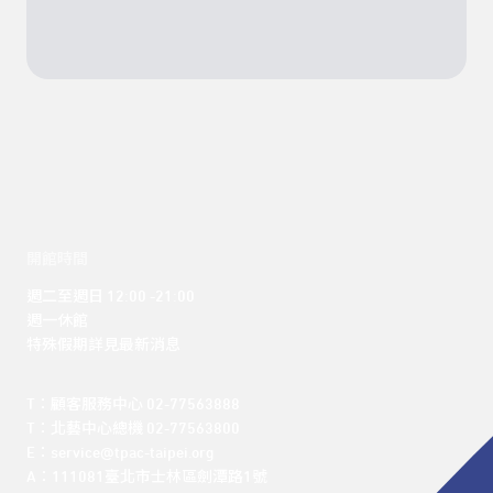
開館時間
週二至週日 12:00 -21:00

週一休館

特殊假期詳見最新消息
T：顧客服務中心 02-77563888 

T：北藝中心總機 02-77563800 

E：service@tpac-taipei.org 

A：111081臺北市士林區劍潭路1號