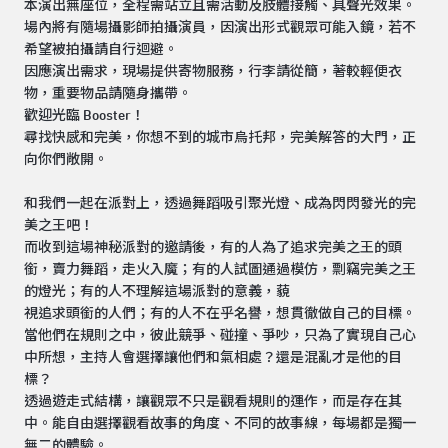
本演出無座位，全程需站立且需活動及肢體接觸、具聲光效果。
場內將有隨場攝影師拍攝演員，因演出形式觀眾可能入鏡，若不
希望被拍攝請自行迴避。
因應演出需求，現場提供寄物服務，行李請從簡，著較輕便衣
物，重要物品請隨身攜帶。
歡迎光臨 Booster！
尋找快感和完美，你想不到的城市烏托邦，完美解答的大門，正
向你們敞開。
和我們一起在派對上，透過舞蹈吸引聚光燈、成為閃閃發光的完
美之王吧！
而收到這場神秘派對的邀請後，有的人為了追求完美之王的頭
銜，賣力舞蹈，走火入魔；有的人試圖通過模仿，剽竊完美之王
的燈光；有的人不理解這場派對的意義，藐
視追求頭銜的人們；有的人不在乎名譽，想貫徹做自己的目標。
當他們在規則之中，彼此競爭、碰撞、爭吵，只為了實現自己心
中所想，主持人會選擇讓他們和氣相處？還是混亂才是他的目
標？
透過遊走式結構，讓觀眾不只是觀看規則的運作，而是存在其
中。能自由選擇觀看故事的角度、不同的故事線，每場都是獨一
無二的體驗。