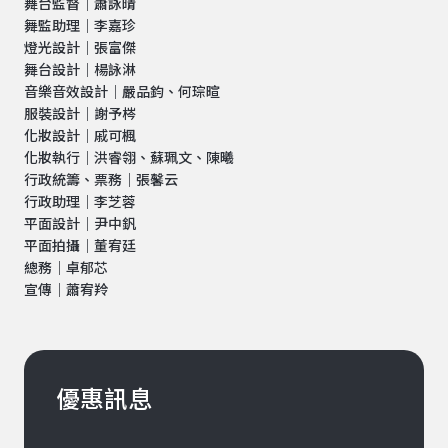
舞台監督｜蕭詠晴
舞監助理｜李嘉珍
燈光設計｜張富傑
舞台設計｜楊詠淋
音樂音效設計｜嚴品鈞、何琮暄
服裝設計｜謝予梣
化妝設計｜戚可楓
化妝執行｜洪睿翎、蘇珮文、陳曦
行政統籌、票務｜張馨云
行政助理｜李芝蓉
平面設計｜尹中釩
平面拍攝｜董宥廷
總務｜卓郁芯
宣傳｜蕭宥羚
優惠訊息