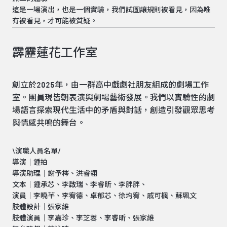
這是一場演出，也是一個實驗，我們試圖讓規則被看見，因為唯
有被看見，才可能被質疑。
霹靂蓮花工作室
創立於2025年，由一群高中戲劇社朋友組成的劇場工作
室。團員現皆朝表演與劇場藝術發展。我們以實驗性的劇
場語言探索現代生活中的矛盾與對話，創造引發觀眾思考
與情感共鳴的舞台。
\演職人員名單/
導演｜鍾拍
導演助理｜謝予梣、洪睿翎
文本｜鍾承芯、李啟瑞、李睿昕、李胖胖、
演員｜李曉芊、李宥德、卓郁芯、徐均宥、戚可楓、蘇珮文
肢體設計｜張家維
肢體演員｜李嘉珍、李芝蓉、李睿昕、張家維