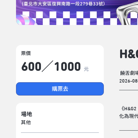
H&
票價
600／1000
元
饒舌劇
2026-08
購票去
《H&G
場地
化為現
其他