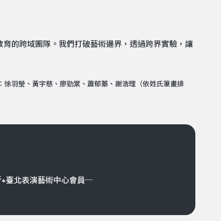
術教育的跨域團隊。我們打破藝術邊界，透過跨界實驗，讓
：徐羽瑩、黃宇慈、廖勁棠、蕭郁蓁、謝浩理（依姓氏筆畫排
折+臺北表演藝術中心會員─