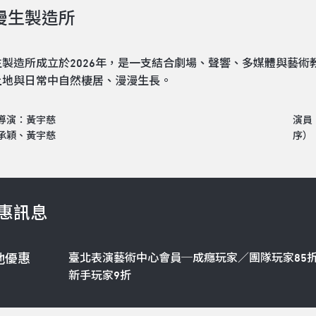
漫生製造所
生製造所成立於2026年，是一支結合劇場、聲響、多媒體與藝
土地與日常中自然棲居、漫漫生長。
導演：黃宇慈
演員
承穎、黃宇慈
序）
惠訊息
臺北表演藝術中心會員─成癮玩家／團隊玩家85
他優惠
新手玩家9折