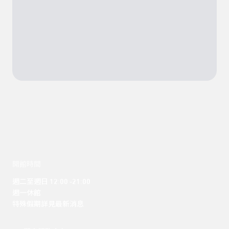
開館時間
週二至週日 12:00 -21:00

週一休館

特殊假期詳見最新消息