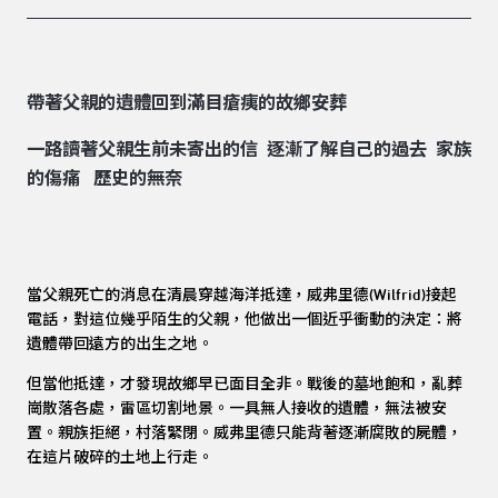
帶著父親的遺體回到滿目瘡痍的故鄉安葬
一路讀著父親生前未寄出的信 逐漸了解自己的過去 家族
的傷痛 歷史的無奈
當父親死亡的消息在清晨穿越海洋抵達，威弗里德(Wilfrid)接起
電話，對這位幾乎陌生的父親，他做出一個近乎衝動的決定：將
遺體帶回遠方的出生之地。
但當他抵達，才發現故鄉早已面目全非。戰後的墓地飽和，亂葬
崗散落各處，雷區切割地景。一具無人接收的遺體，無法被安
置。親族拒絕，村落緊閉。威弗里德只能背著逐漸腐敗的屍體，
在這片破碎的土地上行走。