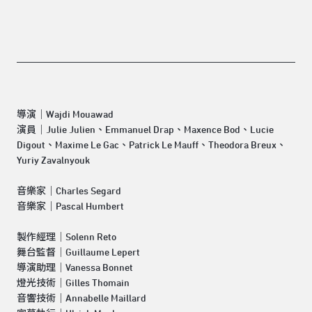
導演｜Wajdi Mouawad
演員｜Julie Julien、Emmanuel Drap、Maxence Bod、Lucie
Digout、Maxime Le Gac、Patrick Le Mauff、Theodora Breux、
Yuriy Zavalnyouk
音樂家｜Charles Segard
音樂家｜Pascal Humbert
製作經理｜Solenn Reto
舞台監督｜Guillaume Lepert
導演助理｜Vanessa Bonnet
燈光技術｜Gilles Thomain
音響技術｜Annabelle Maillard