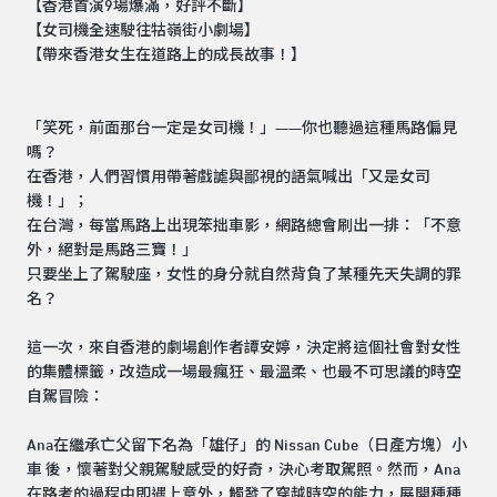
【香港首演9場爆滿，好評不斷】
【女司機全速駛往牯嶺街小劇場】
【帶來香港女生在道路上的成長故事！】
「笑死，前面那台一定是女司機！」——你也聽過這種馬路偏見
嗎？
在香港，人們習慣用帶著戲謔與鄙視的語氣喊出「又是女司
機！」；
在台灣，每當馬路上出現笨拙車影，網路總會刷出一排：「不意
外，絕對是馬路三寶！」
只要坐上了駕駛座，女性的身分就自然背負了某種先天失調的罪
名？
這一次，來自香港的劇場創作者譚安婷，決定將這個社會對女性
的集體標籤，改造成一場最瘋狂、最溫柔、也最不可思議的時空
自駕冒險：
Ana在繼承亡父留下名為「雄仔」的 Nissan Cube（日產方塊）小
車 後，懷著對父親駕駛感受的好奇，決心考取駕照。然而，Ana
在路考的過程中即遇上意外，觸發了穿越時空的能力，展開種種