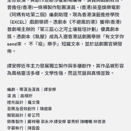
主修表演。其創作足跡涉獵劇場編導、演員與戲劇教育。
曾擔任(香港)一條褲製作駐團演員、(香港)英皇娛樂電影
《阿媽有咗第二個》編劇助理。現為香港演藝進修學院
（EXCEL）戲劇導師。憑劇本《不避風的港》獲得(香港)
普劇場主辦的「第三屆心之河土壤栽培計劃」優異劇本
獎。憑劇本《執屋》成為入選香港話劇團舉辦「有文字你
send來 ‧ 不『疫』樂乎」短篇文本，並於話劇團官網發
佈。
譚安婷近年主力發展獨立製作與多棲創作，其作品被形容
為風格靈活多樣，文學性強，而且荒誕與真情並致。
編劇、導演及演員｜譚安婷
演 員｜高棋炘
燈光設計｜羅文偉
音樂及音效創作丨陳庭章
服裝設計丨麥芷筠
錄像製作丨鄺梓珊 梁永冲 譚安婷 畢秀妍 陳曙曦 林啓源
字幕執行｜陳盈盈