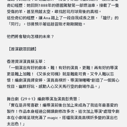
奇幻經歷：她回到1888年的德國駕駛第一部燃油車，接載了一隻
受傷的羊，甚至飛越太空，尋找起司月球背後的真相。
這些奇幻的經歷，讓 Ana 踏上了一段自我成長之旅，「雄仔」的
「同行」，彷彿預示著這趟冒險才剛剛開始。
他們將會駛向怎樣的未來？
【首演觀眾回饋】
香港資深演員蘇玉華：
「一個演出有好的劇本，難！有好的演員，更難！再有好的導演
更是難上加難！《又係女司機》就是難能可貴，又令人難以忘
懷！編劇演員譚安婷、演員高棋炘、導演陳曙曦*創造了一個賞心
悅目、幽默好玩、感動人心又天馬行空的劇場作品。」
舞台劇《29＋1》編劇導演及演員彭秀慧：
「實在是非常喜歡！編導演前後台加上來成為了我這年最喜愛的
製作！作品本身經過公開讀劇修改多次，這次加上導演*處理令劇
本在小劇場呈現充滿了 magic，搭檔我演員高棋炘多變的演出也
太出色！」