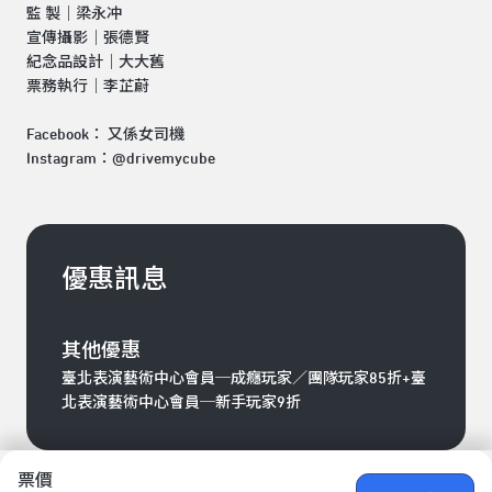
監 製｜梁永冲
宣傳攝影｜張德賢
紀念品設計｜大大舊
票務執行｜李芷蔚
Facebook： 又係女司機
Instagram：@drivemycube
優惠訊息
其他優惠
臺北表演藝術中心會員─成癮玩家／團隊玩家85折+臺
北表演藝術中心會員─新手玩家9折
票價