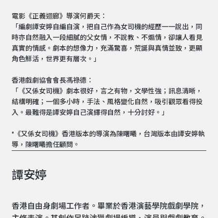
電影《正義迴廊》導演何爵天：
「編劇譚安婷自編自演，把自己作為女司機的經歷一一說出，同
時亦自然融入一段細膩的父女情，不說教、不煽情，卻讓人看見
真實的情感。劇本的想像力，充滿驚喜，荒誕與真情並致，更顯
角色鮮活，世界更有層次。」
香港戲劇協會會長馮祿德：
「《又係女司機》劇本很好，言之有物，文學性強；訊息清晰，
結構明確；一個多小時，手法、風格變化自然，吸引觀眾看得投
入。最難得是譚安婷自己演繹得自然，十分討好。」
*《又係女司機》香港版本的導演為陳曙曦，台灣版本由譚安婷執
導，陳曙曦擔任顧問。
譚安婷
香港自由身劇場工作者。畢業於香港演藝學院戲劇學院，