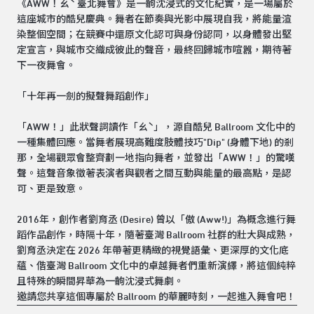
《AWW！ㄠˋ 臺北舞會》是一齣沈浸式的文化紀實，是一場屬於
這座城市的酷兒慶典。舞者在節奏與光影中展現自我，將能量渲
染整個空間；在競賽中還原文化認可與身份認同，以身體發出堅
定宣言，與城市交織成彼此的聲音，最終回歸城市喧囂，期待著
下一夜舞會。
「十年再⼀劍的擬聲舞蹈創作」
「AWW！」此狀聲詞讀作「ㄠˋ」，源自酷兒 Ballroom 文化中的
⼀種集體回應。當舞者展現高難度肢體技巧"Dip" (身體下地) 的剎
那，全場觀眾會整齊劃一地指向舞者，並發出「AWW！」的驚嘆
聲。這聲音象徵著表演者與觀者之間互動與能量的最高點，是認
可、更是致意。
2016年，創作者劉育丞 (Desire) 曾以「傲 (Aww!)」為概念進行舞
蹈作品創作，時隔十年，隨著臺灣 Ballroom 社群的壯大與成熟，
劉育丞決定在 2026 年帶著更精緻的視覺語彙、更深厚的文化底
蘊、偕臺灣 Ballroom 文化中的卓越舞者們重新演繹，將這個純粹
且特殊的瞬間昇華為一齣沈浸式舞劇。
邀請您共享這個專屬於 Ballroom 的華麗時刻，一起進入舞會吧！