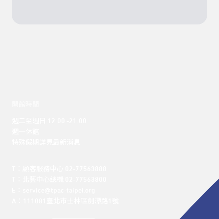
開館時間
週二至週日 12:00 -21:00

週一休館

特殊假期詳見最新消息
T：顧客服務中心 02-77563888 

T：北藝中心總機 02-77563800 

E：service@tpac-taipei.org 

A：111081臺北市士林區劍潭路1號