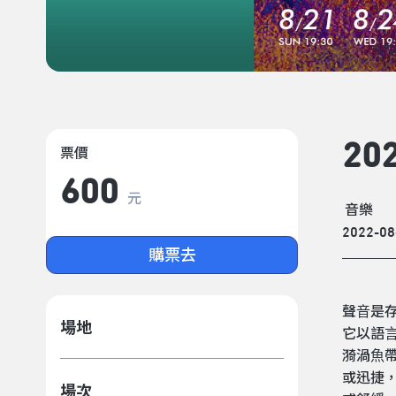
2
票價
600
元
音樂
2022-08
購票去
聲⾳是
場地
它以語
漪渦⿂
或迅捷
場次