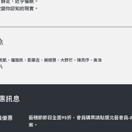
、靜定、近乎催眠。
改變你認知的現實。
⿂
思凱、羅致民、劉基吉、謝順慧、大野芒、陳亮伃、吳浩
凡
惠訊息
藝穗節節目全面95折，會員購票請點選北藝會員-
員優惠
案。