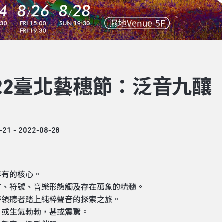
022臺北藝穗節：泛⾳九釀
-21 - 2022-08-28
存有的核⼼。
⾔、符號、⾳樂形態觸及存在萬象的精髓。
帶領聽者踏上純粹聲⾳的探索之旅。
，或⽣氣勃勃，甚或震驚。