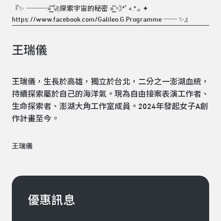
『✨ ───=͟͟͞͞ 🚀探索宇宙的秘密 =͟͟͞͞ 💨*ﾟ+.*.｡ ✦
https://www.facebook.com/Galileo.G.Programme ── ✨』
王瑞儀
王瑞儀，生長於高雄，獨立於台北，二分之一澎湖血統，
持續探索屬於自己的海洋氣。現為自由接案表演工作者、
生命探索者、澎湖大角工作室成員。2024年發起女子A創
作計畫至今。
王瑞儀
優惠訊息