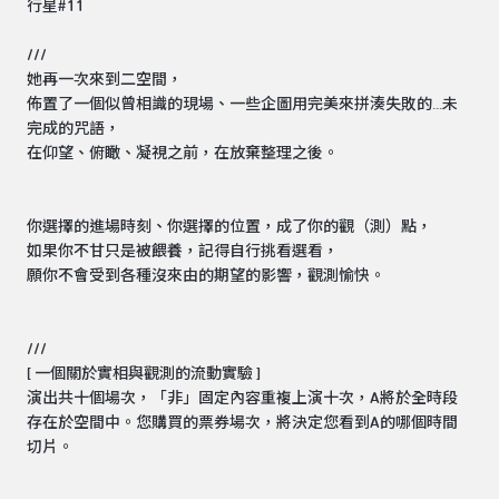
行星#11
///
她再一次來到二空間，
佈置了一個似曾相識的現場、一些企圖用完美來拼湊失敗的...未
完成的咒語，
在仰望、俯瞰、凝視之前，在放棄整理之後。
你選擇的進場時刻、你選擇的位置，成了你的觀（測）點，
如果你不甘只是被餵養，記得自行挑看選看，
願你不會受到各種沒來由的期望的影響，觀測愉快。
///
[ 一個關於實相與觀測的流動實驗 ]
演出共十個場次，「非」固定內容重複上演十次，A將於全時段
存在於空間中。您購買的票券場次，將決定您看到A的哪個時間
切片。