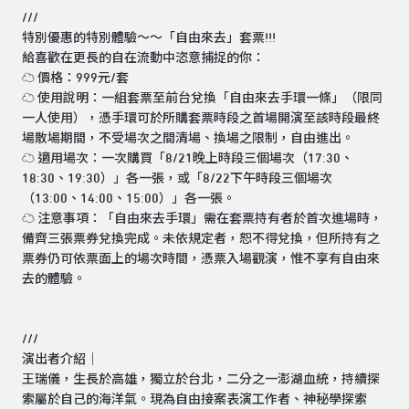
///
特別優惠的特別體驗～～「自由來去」套票!!!
給喜歡在更長的自在流動中恣意捕捉的你：
☁ 價格：999元/套
☁ 使用說明：一組套票至前台兌換「自由來去手環一條」（限同
一人使用），憑手環可於所購套票時段之首場開演至該時段最終
場散場期間，不受場次之間清場、換場之限制，自由進出。
☁ 適用場次：一次購買「8/21晚上時段三個場次（17:30、
18:30、19:30）」各一張，或「8/22下午時段三個場次
（13:00、14:00、15:00）」各一張。
☁ 注意事項：「自由來去手環」需在套票持有者於首次進場時，
備齊三張票券兌換完成。未依規定者，恕不得兌換，但所持有之
票券仍可依票面上的場次時間，憑票入場觀演，惟不享有自由來
去的體驗。
///
演出者介紹｜
王瑞儀，生長於高雄，獨立於台北，二分之一澎湖血統，持續探
索屬於自己的海洋氣。現為自由接案表演工作者、神秘學探索