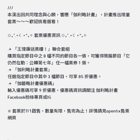
///
本演出因共同理念與心願，響應「伽利略計畫」，計畫推出限量
套票～～～歡迎挑看選看！
✩₊˚.⋆☾⋆⁺₊✧ 套票優惠資訊 ✩₊˚.⋆☾⋆⁺₊✧
.𖥔 「王瑋廉送票嘍！」聯合套組
購買指定節目中之 8 檔不同的節目各一張，可獲得策展節目「它
仍然在動：公轉第七年」任一檔票券 1 張。
.𖥔 「伽利略計畫套票」
任選指定節目中其中 3 檔節目，可享 85 折優惠。
.𖥔 「伽藝略計畫優惠碼」
輸入優惠碼可享 9 折優惠，優惠碼資訊請關注 伽利略計畫
Facebook粉絲專頁或IG
✮ 套票於7/1啟售，數量有限，售完為止！詳情請見opentix售票
網頁
.