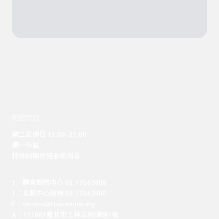
開館時間
週二至週日 12:00 -21:00

週一休館

特殊假期詳見最新消息
T：顧客服務中心 02-77563888 

T：北藝中心總機 02-77563800 

E：service@tpac-taipei.org 

A：111081臺北市士林區劍潭路1號