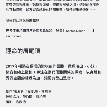
走在遊戲與敘事，記憶與虛構，修復與解構之間，透過觀演關係
的互動探索，以及感官感覺的時間雕塑，讓情感重新流動－－
敬我們此刻交織的生命
更多演出相關訊息歡迎搜尋追蹤［臉書］Karma Roof、［IG］
karma.roof
運命的厝尾頂
2019年相遇在頂樓的遊牧創作團體，做過演出、小誌、
錄音和線上徵稿。專注在當代個體關係的探索，以身體和
異質空間的相遇為皿，讓萬有發出聲音。
創作/表演者 ：劉凱榛、林育萱
技術協力：陳伯岡、郭柏彥
攝影：翁欣怡