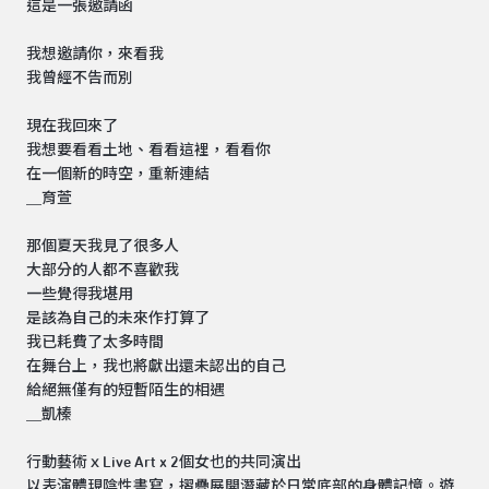
這是一張邀請函
我想邀請你，來看我
我曾經不告而別
現在我回來了
我想要看看土地、看看這裡，看看你
在一個新的時空，重新連結
＿育萱
那個夏天我見了很多人
大部分的人都不喜歡我
一些覺得我堪用
是該為自己的未來作打算了
我已耗費了太多時間
在舞台上，我也將獻出還未認出的自己
給絕無僅有的短暫陌生的相遇
＿凱榛
行動藝術ｘLive Art x 2個女也的共同演出
以表演體現陰性書寫，摺疊展開潛藏於日常底部的身體記憶。遊