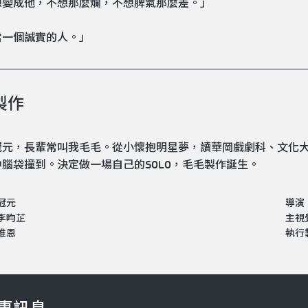
想變成他，不想那麼爛，不想脾氣那麼差。」
當一個誠實的人。」
製作
元，長輩常叫我毛毛。從小懷抱明星夢，讀華岡戲劇科、文化大學
腦袋撞到。決定做一場自己的SOLO，毛毛製作誕生。
冠元
導演
李昀芷
主視
淮恩
執行