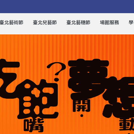
臺北藝術節
臺北兒藝節
臺北藝穗節
場館服務
學