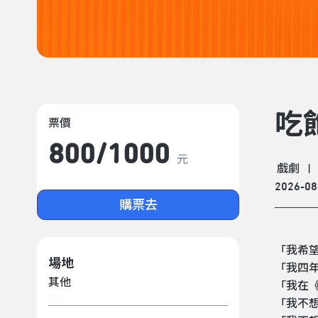
吃
票價
800/​1000
元
戲劇
|
2026-08
購票去
「我希
場地
「我四
其他
「我在《
「我不