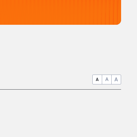
A
A
A