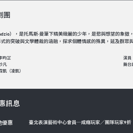
劇團
adzio），是托馬斯·曼筆下精美緻麗的少年，是慾與想望的象
形式的突破與文學體裁的涵融，探求個體情感的殊異，延及群眾
李昀芷
演員
妙凡
舞台
霖凱（凌凱）
惠訊息
臺北表演藝術中心會員─成癮玩家／團隊玩家9折
他優惠