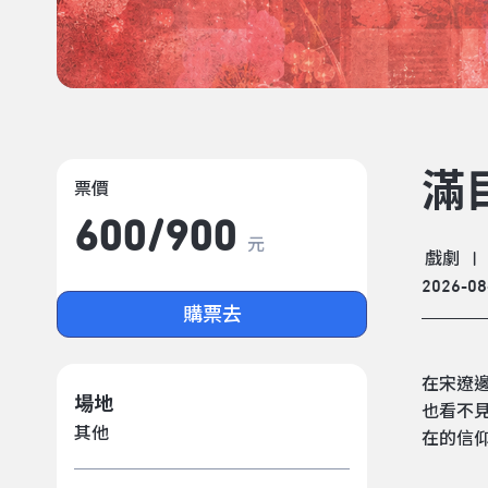
滿
票價
600/​900
元
戲劇
|
2026-08
購票去
在宋遼
場地
也看不
其他
在的信