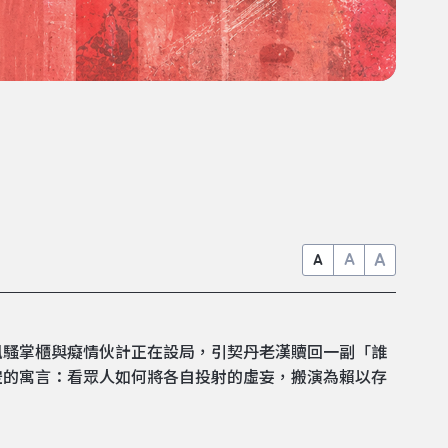
A
A
A
風騷掌櫃與癡情伙計正在設局，引契丹老漢贖回一副「誰
空的寓言：看眾人如何將各自投射的虛妄，搬演為賴以存