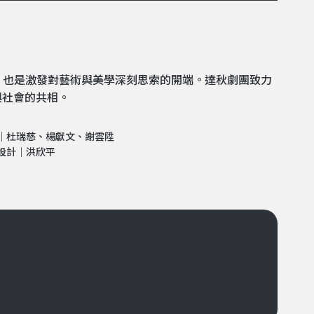
徵，也是激發對藝術與美學深刻思索的開端。達秋劇團致力
與社會的共相。
｜杜瑞慈、楊獻文、謝雲陞
設計｜洪欣平