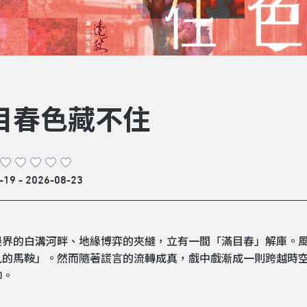
目春色藏不住
-19 - 2026-08-23
邊界的白溝河畔、地緣博弈的夾縫，立有一間「滿目春」解庫。
見的馬鞍」。然而隨著謊言的流轉成真，戲中戲漸成一則跨越時
仰。