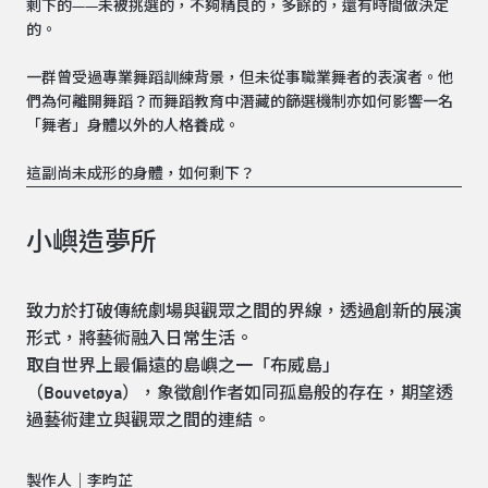
剩下的——未被挑選的，不夠精良的，多餘的，還有時間做決定
的。
一群曾受過專業舞蹈訓練背景，但未從事職業舞者的表演者。他
們為何離開舞蹈？而舞蹈教育中潛藏的篩選機制亦如何影響一名
「舞者」身體以外的人格養成。
這副尚未成形的身體，如何剩下？
小嶼造夢所
致力於打破傳統劇場與觀眾之間的界線，透過創新的展演
形式，將藝術融入日常生活。
取自世界上最偏遠的島嶼之一「布威島」
（Bouvetøya），象徵創作者如同孤島般的存在，期望透
過藝術建立與觀眾之間的連結。
製作人｜李昀芷