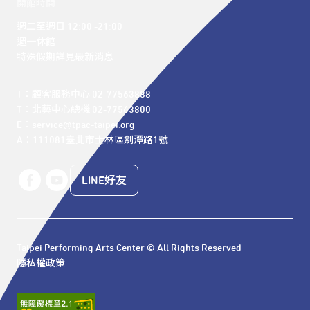
開館時間
週二至週日 12:00 -21:00

週一休館

特殊假期詳見最新消息
T：顧客服務中心 02-77563888 

T：北藝中心總機 02-77563800 

E：service@tpac-taipei.org 

A：111081臺北市士林區劍潭路1號
LINE好友
Taipei Performing Arts Center © All Rights Reserved
隱私權政策