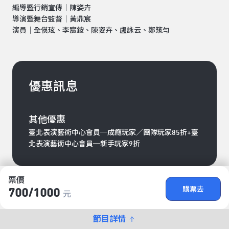
編導暨行銷宣傳｜陳姿卉
導演暨舞台監督｜黃鼎宸
演員｜全偀玹、李宸銨、陳姿卉、盧詠云、鄭筑勻
優惠訊息
其他優惠
臺北表演藝術中心會員─成癮玩家／團隊玩家85折+臺
北表演藝術中心會員─新手玩家9折
票價
購票去
700/​1000
元
節目詳情