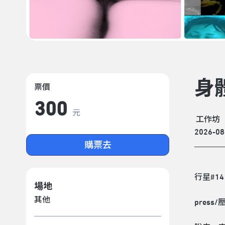
身
票價
300
元
工作坊
2026-08
購票去
行星#14
場地
其他
pres