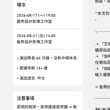
脫皮，
場次
**本次
2026-08-17 (一) 19:00
-
藝秀設計影像工作室
✨ ───=͟
2026-08-21 (五) 14:00
藝秀設計影像工作室
.𖥔 
購買指定
.𖥔 
• 演出時長 60 分鐘
，沒有中場休息
任選指定
• 建議年齡 15+ 歲
.𖥔 
輸入優惠
• 演出語言:
中文
✮ 套票
注意事項
受限的框架，是保護還是禁錮 ➔ 衛