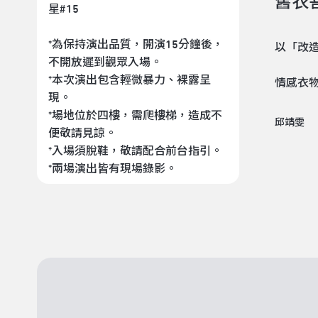
舊衣
星#15
*為保持演出品質，開演15分鐘後，
以「改
不開放遲到觀眾入場。
*本次演出包含輕微暴力、裸露呈
情感衣
現。
*場地位於四樓，需爬樓梯，造成不
邱靖雯
便敬請見諒。
*入場須脫鞋，敬請配合前台指引。
*兩場演出皆有現場錄影。