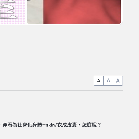
A
A
A
，穿著為社會化身體⭢skin/衣成皮囊，怎麼脫？