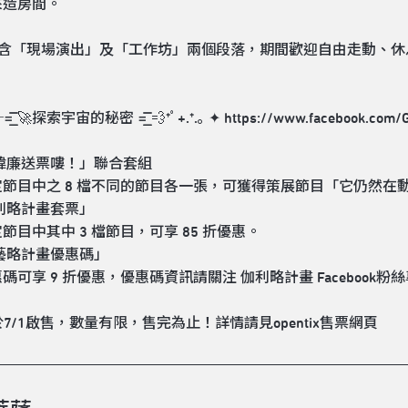
來造房間。
包含「現場演出」及「工作坊」兩個段落，期間歡迎自由走動、休息
͟͞͞ 🚀探索宇宙的秘密 =͟͟͞͞ 💨*ﾟ+.*.｡ ✦ https://www.facebook.com
「王瑋廉送票嘍！」聯合套組
節目中之 8 檔不同的節目各一張，可獲得策展節目「它仍然在動
「伽利略計畫套票」
節目中其中 3 檔節目，可享 85 折優惠。
「伽藝略計畫優惠碼」
碼可享 9 折優惠，優惠碼資訊請關注 伽利略計畫 Facebook粉絲
於7/1啟售，數量有限，售完為止！詳情請見opentix售票網頁