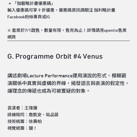
.𖥔 「伽藝略計畫優惠碼」
輸入優惠碼可享 9 折優惠，優惠碼資訊請關注 伽利略計畫
Facebook粉絲專頁或IG
✮ 套票於7/1啟售，數量有限，售完為止！詳情請見opentix售票
網頁
G. Programme Orbit #4 Venus
講述劇場Lecture Performance運用演說的形式，模糊觀
演關係中真實與虛構的界線，揭發語言與表演的假定性，
讓理念的傳遞也成為可被置疑的對象。
表演者：王瑋廉
排練陪同：詹凱安、粘品蓉
技術統籌：徐壽柏
視覺統籌：腿！