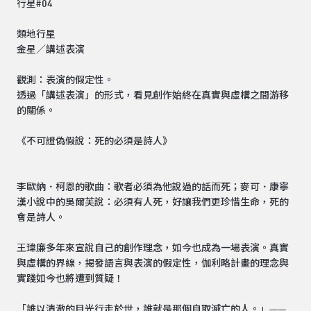
行星#04
類地行星
金星／講述表演
觀測：表演的假定性。
透過「講述表演」的形式，看見創作始終在真實與虛構之間游移
的關係。
《不可證偽假說：死的必須是詩人》
李歐納．柯恩的歌曲：歌者必須為他說過的話而死；麥可．康寧
漢小說中的吳爾芙說：必須有人死，好讓我們更珍惜生命，死的
會是詩人。
王瑋廉多年來宣說自己的創作理念，如今也成為一場表演。真實
與虛構的界線，揭發語言與表演的假定性，伽利略計畫的理念與
實踐如今也將遭到質疑！
「誰以清澈的目光行走於世，誰就是那個自取滅亡的人。」——