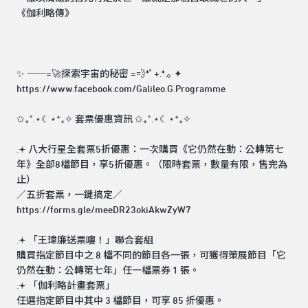
《伽利略傳》
✨ ──=🚀探索宇宙的秘密 =💨*ﾟ+.*.｡ ✦
https://www.facebook.com/Galileo.G.Programme
✩₊˚.⋆☾⋆⁺₊✧ 套票優惠資訊 ✩₊˚.⋆☾⋆⁺₊✧
.𖥔 八大行星全套票5折優惠：一次購買《它仍然在動：公轉第七
年》全部8檔節目，享5折優惠。（限時套票，數量有限，售完為
止）
／五折套票，一鍵搞定／
https://forms.gle/meeDR23okiAkwZyW7
.𖥔 「王瑋廉送票嘍！」聯合套組
購買指定節目中之 8 檔不同的節目各一張，可獲得策展節目「它
仍然在動：公轉第七年」任一檔票券 1 張。
.𖥔 「伽利略計畫套票」
任選指定節目中其中 3 檔節目，可享 85 折優惠。