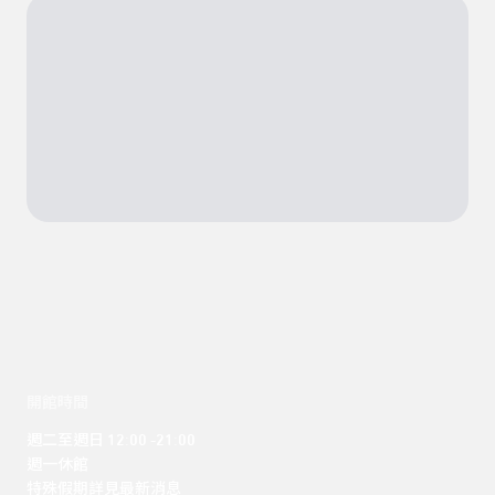
開館時間
週二至週日 12:00 -21:00

週一休館

特殊假期詳見最新消息