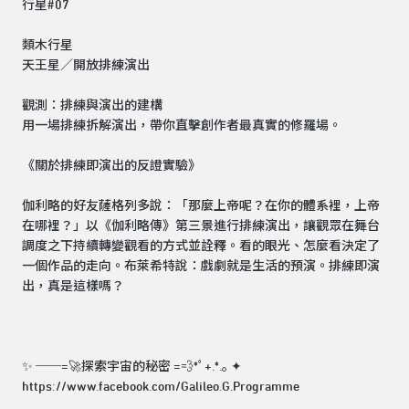
行星#07
類木行星
天王星／開放排練演出
觀測：排練與演出的建構
用一場排練拆解演出，帶你直擊創作者最真實的修羅場。
《關於排練即演出的反證實驗》
伽利略的好友薩格列多說：「那麼上帝呢？在你的體系裡，上帝
在哪裡？」以《伽利略傳》第三景進行排練演出，讓觀眾在舞台
調度之下持續轉變觀看的方式並詮釋。看的眼光、怎麼看決定了
一個作品的走向。布萊希特說：戲劇就是生活的預演。排練即演
出，真是這樣嗎？
✨ ──=🚀探索宇宙的秘密 =💨*ﾟ+.*.｡ ✦
https://www.facebook.com/Galileo.G.Programme