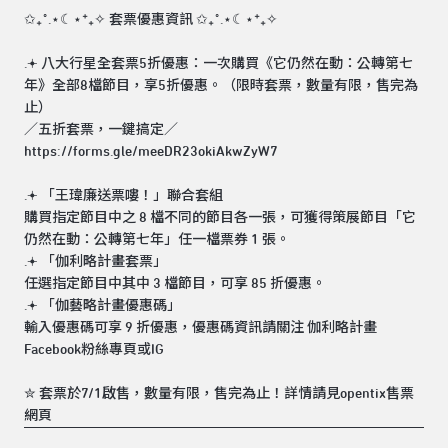
✩₊˚.⋆☾⋆⁺₊✧ 套票優惠資訊 ✩₊˚.⋆☾⋆⁺₊✧
.𖥔 八大行星全套票5折優惠：一次購買《它仍然在動：公轉第七
年》全部8檔節目，享5折優惠。（限時套票，數量有限，售完為
止）
／五折套票，一鍵搞定／
https://forms.gle/meeDR23okiAkwZyW7
.𖥔 「王瑋廉送票嘍！」聯合套組
購買指定節目中之 8 檔不同的節目各一張，可獲得策展節目「它
仍然在動：公轉第七年」任一檔票券 1 張。
.𖥔 「伽利略計畫套票」
任選指定節目中其中 3 檔節目，可享 85 折優惠。
.𖥔 「伽藝略計畫優惠碼」
輸入優惠碼可享 9 折優惠，優惠碼資訊請關注 伽利略計畫
Facebook粉絲專頁或IG
✮ 套票於7/1啟售，數量有限，售完為止！詳情請見opentix售票
網頁