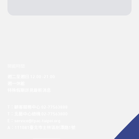
開館時間
週二至週日 12:00 -21:00

週一休館

特殊假期詳見最新消息
T：顧客服務中心 02-77563888 

T：北藝中心總機 02-77563800 

E：service@tpac-taipei.org 

A：111081臺北市士林區劍潭路1號