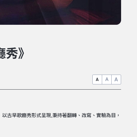
廳秀》
A
A
A
，以古早歌廳秀形式呈現,秉持著翻轉、改寫、實驗為目，