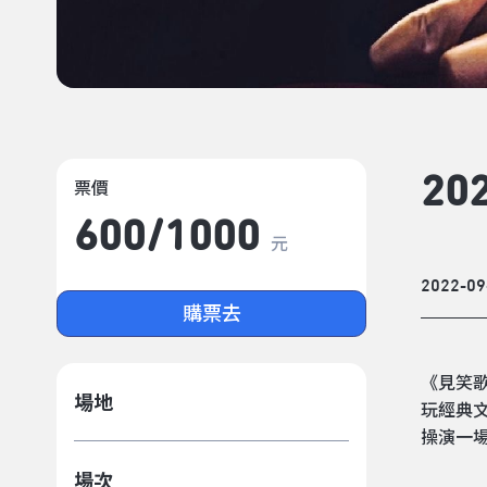
2
票價
600/​1000
元
2022-09
購票去
《見笑
場地
玩經典
操演一
場次