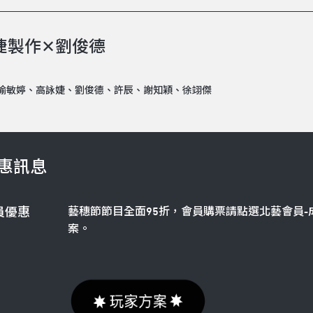
婕製作✕劉俊德
喻敏婷、高詠婕、劉俊德、許辰、謝知穎、徐翊傑
惠訊息
藝穗節節目全面95折，會員購票請點選北藝會員-
員優惠
案。