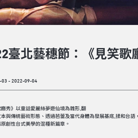
022臺北藝穗節：《見笑歌
-03 - 2022-09-04
歌廳秀》以童話愛麗絲夢遊仙境為雛形,翻
文本與傳統藝術形態、透過芭蕾及當代身體為發展基底,揉和台語
場原創性台式美學的混種新篇章。