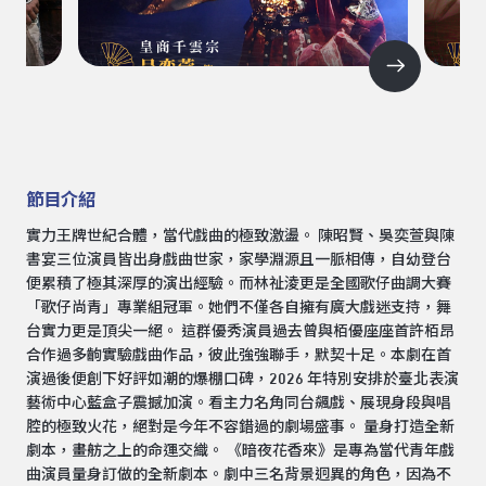
節目介紹
實力王牌世紀合體，當代戲曲的極致激盪。 陳昭賢、吳奕萱與陳
書宴三位演員皆出身戲曲世家，家學淵源且一脈相傳，自幼登台
便累積了極其深厚的演出經驗。而林祉淩更是全國歌仔曲調大賽
「歌仔尚青」專業組冠軍。她們不僅各自擁有廣大戲迷支持，舞
台實力更是頂尖一絕。 這群優秀演員過去曾與栢優座座首許栢昂
合作過多齣實驗戲曲作品，彼此強強聯手，默契十足。本劇在首
演過後便創下好評如潮的爆棚口碑，2026 年特別安排於臺北表演
藝術中心藍盒子震撼加演。看主力名角同台飆戲、展現身段與唱
腔的極致火花，絕對是今年不容錯過的劇場盛事。 量身打造全新
劇本，畫舫之上的命運交織。 《暗夜花香來》是專為當代青年戲
曲演員量身訂做的全新劇本。劇中三名背景迥異的角色，因為不