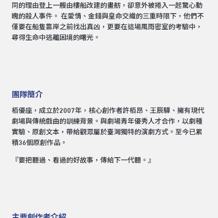
同的理由登上一艘由樓船改建的畫舫，卻意外被捲入一起驚心動
魄的殺人事件。 在愛情、金錢與皇命交織的三重時限下，他們不
僅要在船隻靠岸之前找出真凶，更要在這場風雨密室的考驗中，
尋得生命中逃離困境的曙光。
團隊簡介
栢優座，成立於2007年，核心創作者許栢昂、王辰驊、擁有現代
劇場與傳統戲曲的訓練背景。與劇場青年優秀人才合作，以劇種
實驗、原創文本，帶給觀眾屬於臺灣獨特的演劇方式。至今已累
積36個原創作品。
『要把聽過、看過的好故事，傳給下一代聽。』
主要創作者介紹