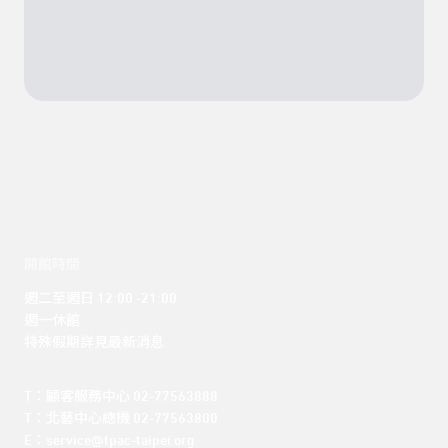
開館時間
週二至週日 12:00 -21:00

週一休館

特殊假期詳見最新消息
T：顧客服務中心 02-77563888 

T：北藝中心總機 02-77563800 

E：service@tpac-taipei.org 
