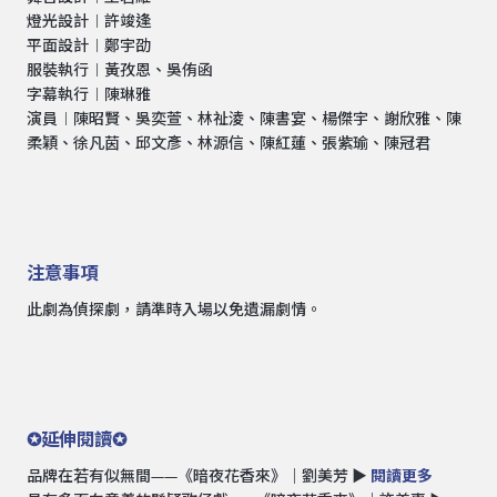
燈光設計︱許竣逢
平面設計︱鄭宇劭
服裝執行︱黃孜恩、吳侑函
字幕執行︱陳琳雅
演員︱陳昭賢、吳奕萱、林祉淩、陳書宴、楊傑宇、謝欣雅、陳
柔穎、徐凡茵、邱文彥、林源信、陳紅蓮、張紫瑜、陳冠君
注意事項
此劇為偵探劇，請準時入場以免遺漏劇情。
✪延伸閱讀✪
品牌在若有似無間——《暗夜花香來》｜劉美芳 ▶︎
閱讀更多