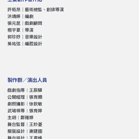
許栢昂｜藝術總監、創排導演
洪靖婷｜編劇
張元昆｜戲劇顧問
禤宇夏｜導演
郭珍妤｜音樂設計
吳祐弦｜編腔設計
製作群／演出人員
戲劇指導︱王辰驊
公關經理︱張育姍
劇照攝影︱徐欽敏
武場領導︱張育婷
主胡︱鄭雅婷
舞台監督︱王妙菱
服裝設計︱謝建國
舞台設計︱王君維