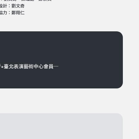
設計：劉文奇
協力：鄭翔仁
折+臺北表演藝術中心會員─