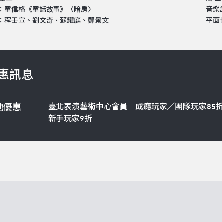
：童偉格《童話故事》〈暗房〉
音樂
：程壬宣、劉文奇、蘇耀庭、鄭景文
平面
惠訊息
臺北表演藝術中心會員─成癮玩家／團隊玩家85
他優惠
新手玩家9折