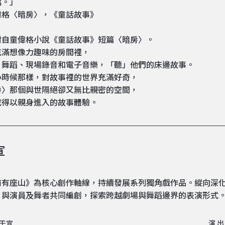
侶。」
偉格〈暗房〉，《童話故事》
材自童偉格小說《童話故事》短篇〈暗房〉。
充滿想像力趣味的房間裡，
、舞蹈、現場錄音和電子音樂，「聽」他們的床邊故事。
小時候那樣，對故事裡的世界充滿好奇，
房〉那個與世隔絕卻又無比親密的空間，
成得以親身進入的故事體驗。
宣
前有座山》為核心創作軸線，持續發展系列獨角戲作品。縱向深
，與演員及舞者共同編創，探索跨越劇場與舞蹈邊界的表演形式
程壬宣
演