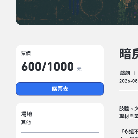
暗
票價
600/​1000
元
戲劇
|
2026-08
購票去
肢體 × 
場地
取材自
其他
「永遠