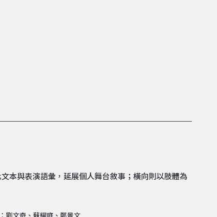
化文本與表演語彙，延展個人舞台敘事；橫向則以肢體為
。
 出：劉文奇、蘇耀庭、鄭景文