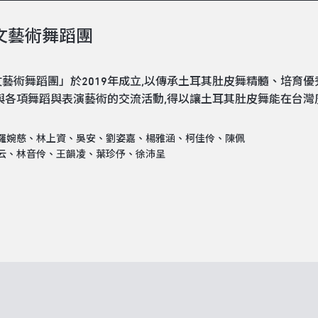
文藝術舞蹈團
藝術舞蹈團」於2019年成立,以傳承土耳其肚皮舞精髓、培育
參與各項舞蹈與表演藝術的交流活動,得以讓土耳其肚皮舞能在台灣
羅婉慈、林上資、吳安、劉姿嘉、楊雅涵、柯佳伶、陳佩
云、林音伶、王韻凌、葉珍伃、徐沛呈