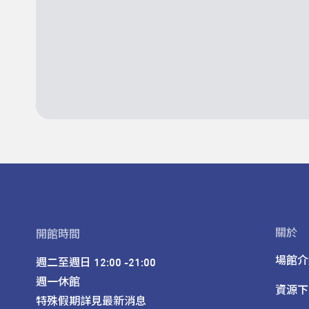
關於
開館時間
場館介
週二至週日 12:00 -21:00

週一休館

資源下
特殊假期詳見最新消息