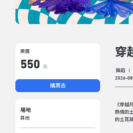
穿
票價
550
元
舞蹈
|
2026-08
購票去
《穿越
場地
熱情的
其他
的土耳