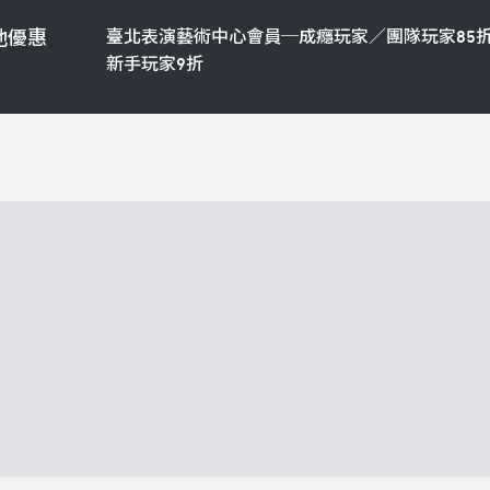
臺北表演藝術中心會員─成癮玩家／團隊玩家85
他優惠
新手玩家9折