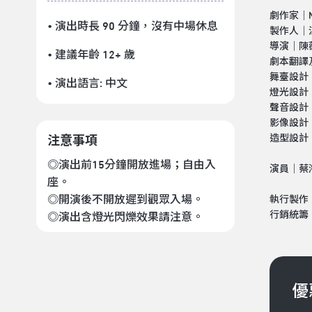
劇作家｜Ni
• 演出時長 90 分鐘
，沒有中場休息
製作人｜
導演｜陳
• 建議年齡 12+ 歲
劇本翻譯
舞臺設計
• 演出語言:
中文
燈光設計
聲音設計
影像設計
造型設計
注意事項
◎演出前15分鐘開放進場；自由入
演員｜蔡
座。
◎開演後不開放遲到觀眾入場。
執行製作
行銷統籌
◎演出含燈光閃爍效果請注意。
優