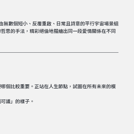
ons》，全劇由無數個短小、反覆重啟、日常且詩意的平行宇宙場景組
幻哲思的手法，精彩絕倫地描繪出同一段愛情關係在不同
便哪個比較重要。正站在人生節點，試圖在所有未來的模
誠可議」的樣子。