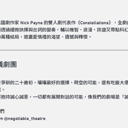
國劇作家 Nick Payne 的雙人劇代表作《Constellati
場透過細微抉擇與台詞的變奏，輔以機智、浪漫、詼諧又帶點科
的萬種結局，道盡愛情裡的渴望、遺憾與釋懷。
議劇團
愛爭辯的二十歲初，嚷嚷最好的選擇、時空的可能，還有吃飯大
選。
要抱持誠心誠意，一切都有展開對話的可能，像我們的劇場是「
我們
m @negotiable_theatre