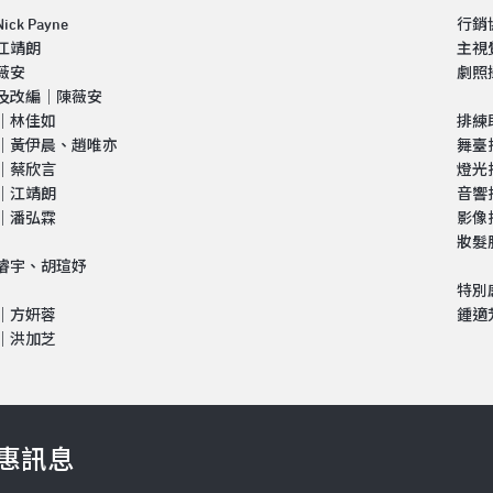
ck Payne
行銷
江靖朗
主視
薇安
劇照
及改編｜陳薇安
｜林佳如
排練
｜黃伊晨、趙唯亦
舞臺
｜蔡欣言
燈光
｜江靖朗
音響
｜潘弘霖
影像
妝髮
濬宇、胡瑄妤
特別
｜方妍蓉
鍾適
｜洪加芝
惠訊息