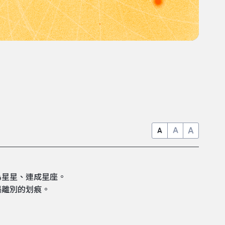
A
A
A
為星星、連成星座。
遇離別的划痕。