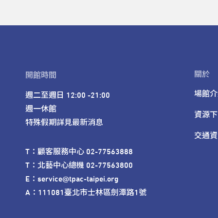
關於
開館時間
場館介
週二至週日 12:00 -21:00

週一休館

資源下
特殊假期詳見最新消息
交通資
T：顧客服務中心 02-77563888 

T：北藝中心總機 02-77563800 

E：service@tpac-taipei.org 

A：111081臺北市士林區劍潭路1號