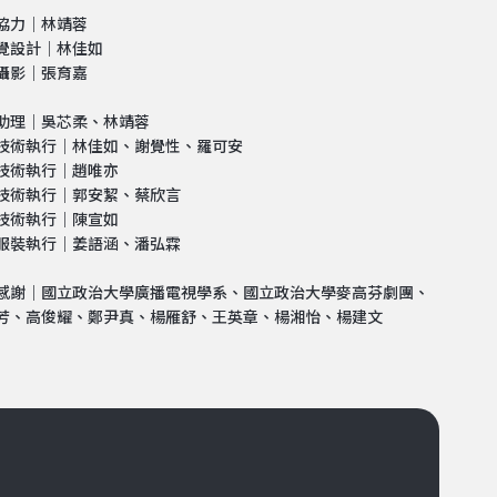
協力｜林靖蓉
覺設計｜林佳如
攝影｜張育嘉
助理｜吳芯柔、林靖蓉
技術執行｜林佳如、謝覺性、羅可安
技術執行｜趙唯亦
技術執行｜郭安絜、蔡欣言
技術執行｜陳宣如
服裝執行｜姜語涵、潘弘霖
感謝｜國立政治大學廣播電視學系、國立政治大學麥高芬劇團、
芳、高俊耀、鄭尹真、楊雁舒、王英章、楊湘怡、楊建文