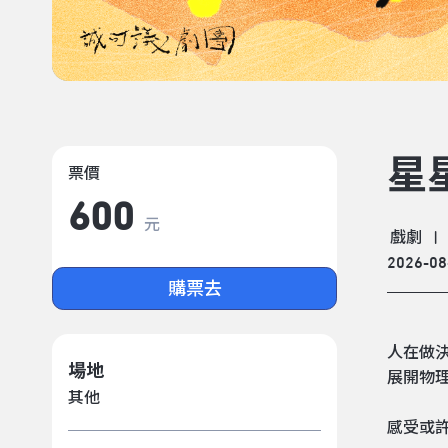
星
票價
600
元
戲劇
|
2026-08
購票去
人在做
場地
展開物
其他
感受或