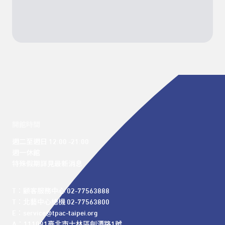
開館時間
週二至週日 12:00 -21:00

週一休館

特殊假期詳見最新消息
T：顧客服務中心 02-77563888 

T：北藝中心總機 02-77563800 

E：service@tpac-taipei.org 

A：111081臺北市士林區劍潭路1號