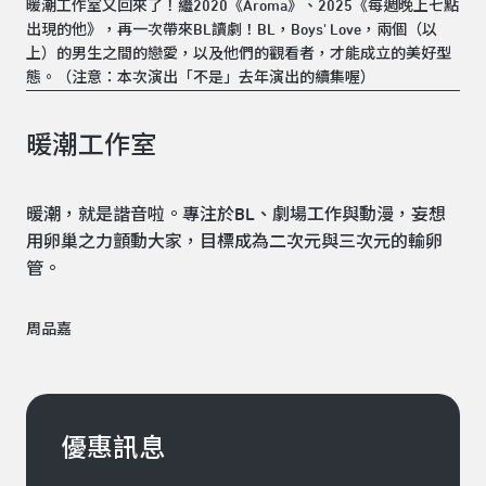
暖潮工作室又回來了！繼2020《Aroma》、2025《每週晚上七點
出現的他》，再一次帶來BL讀劇！BL，Boys' Love，兩個（以
上）的男生之間的戀愛，以及他們的觀看者，才能成立的美好型
態。（注意：本次演出「不是」去年演出的續集喔）
暖潮工作室
暖潮，就是諧音啦。專注於BL、劇場工作與動漫，妄想
用卵巢之力顫動大家，目標成為二次元與三次元的輸卵
管。
周品嘉
優惠訊息