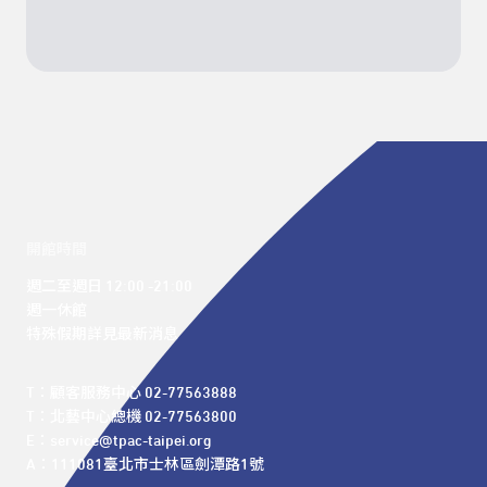
開館時間
週二至週日 12:00 -21:00

週一休館

特殊假期詳見最新消息
T：顧客服務中心 02-77563888 

T：北藝中心總機 02-77563800 

E：service@tpac-taipei.org 

A：111081臺北市士林區劍潭路1號