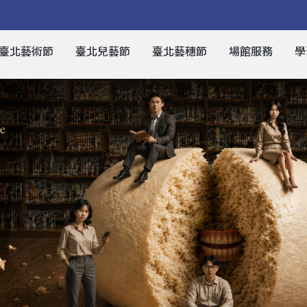
臺北藝術節
臺北兒藝節
臺北藝穗節
場館服務
學