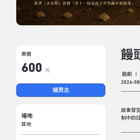
饅
票價
600
元
戲劇
|
2026-08
購票去
故事發
場地
制中的
其他