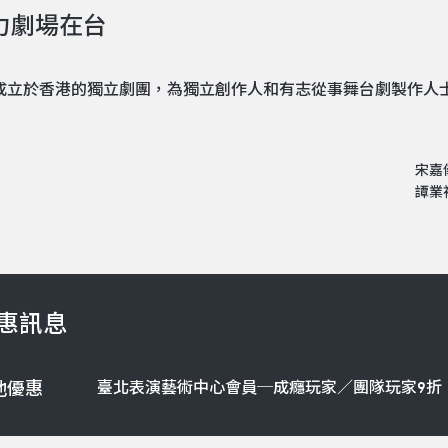
力劇場在台
1年成立於香港的獨立劇團，為獨立創作人和有志從事舞台劇製作
宋嘉
譚業
惠訊息
臺北表演藝術中心會員─成癮玩家／團隊玩家9折
他優惠