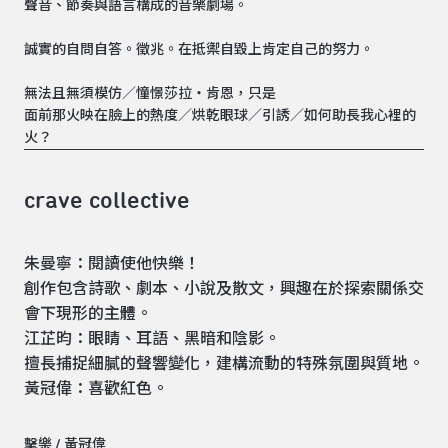
聲音、節奏與語言構成的音樂劇場。
誠實的自問自答。徵兆。在抵禦自毀上肯定自己的努力。
無法且無須模仿／憧憬莎拉・肯恩，只是
面前那火映在臉上的熱度／烘乾眼球／引誘／如何助長我心裡的
火？
crave collective
朱曼寧：閱讀使他快樂！
創作包含詩歌、劇本、小說及散文，興趣在於探索關係交
會下現形的主體。
江芷昀：眼睛、耳語、黑暗和陰影。
擅長捕捉細膩的聲響變化，建構流動的特殊氛圍與質地。
黃冠偉：喜歡紅色。
擊樂 / 黃冠偉