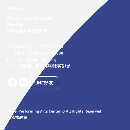
開館時間
週二至週日 12:00 -21:00

週一休館

特殊假期詳見最新消息
T：顧客服務中心 02-77563888 

T：北藝中心總機 02-77563800 

E：service@tpac-taipei.org 

A：111081臺北市士林區劍潭路1號
LINE好友
Taipei Performing Arts Center © All Rights Reserved
隱私權政策