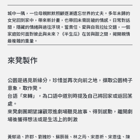
城中一隅，一位母親默默照顧逐漸遺忘世界的丈夫。多年未歸的
女兒回到家中，帶來新計畫，也帶回未曾說破的情感。日常對話
間，隱藏的情緒與過往浮現。當責任、愛與自我拉扯交錯，一個
家庭如何面對彼此與未來？《半生瓜》在苦與甜之間，揭開親情
最複雜的重量。
來凳製作
公園是遇見新緣分，珍惜並再次向前之地，擷取公園椅子
意象，取作凳。
台語「來轉」，為口語中道別時提及自己將回家或返回某
處。
來凳劇團期望讓觀眾進劇場聽見故事、得到感動，離開劇
場後獲得想法或是生活上的刺激
黃郁涵、許郡、劉雅妙、蘇辰薇、林之荺、宋恩祈、宋恩佳、陳