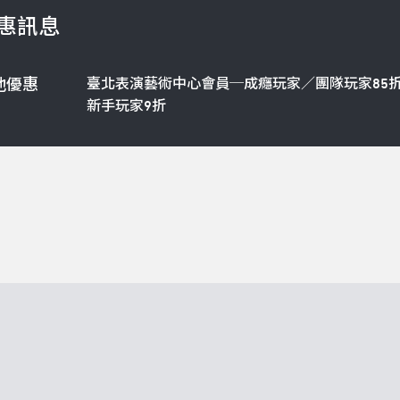
惠訊息
臺北表演藝術中心會員─成癮玩家／團隊玩家85
他優惠
新手玩家9折