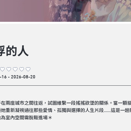
浮的人
-16 - 2026-08-20
子在兩座城市之間往返，試圖維繫一段搖搖欲墜的關係。當一顆
她重新凝視過往那些愛情、孤獨與選擇的人生片段......這是
地為室內空間需脫鞋進場＊