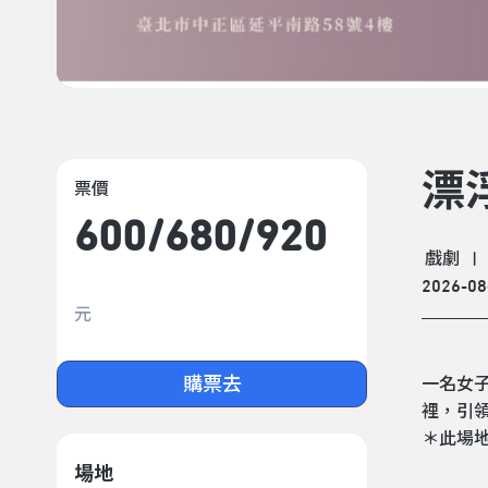
漂
票價
600/​680/​920
戲劇
|
2026-08
元
購票去
一名女
裡，引領
＊此場
場地