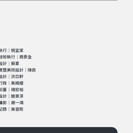
執行｜姚宜潔
技術執行｜周泰全
設計｜蘇夏
覺暨美術設計｜陳邑
設計｜洪苡軒
行政｜吳婉綾
前臺｜楊宏裕
設計｜施景淳
攝影｜謝一鴻
紀錄｜吳晉熙