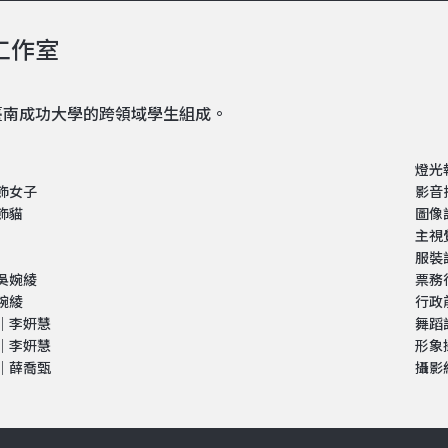
工作室
臺南成功大學的跨領域學生組成。
燈光
飾女子
影音
飾貓
圖像
主視
服裝
吳婉綾
票務
婉綾
行政
｜李妍慧
舞蹈
｜李妍慧
形象
｜薛喬甄
攝影