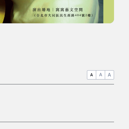
A
A
A
。