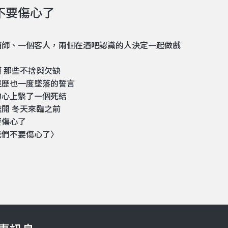
不要傷心了
酒師、一個客人，兩個在酒吧認識的人決定一起做戲
 那些不捨與欠缺
經歷也一度墜落的誓言
的心上繫了一個死結
開 冬天來臨之前
要傷心了
我們不要傷心了〉