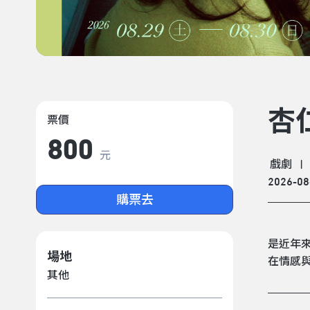
杏
票價
800
元
戲劇
|
2026-08
購票去
是近年
場地
在情感
其他