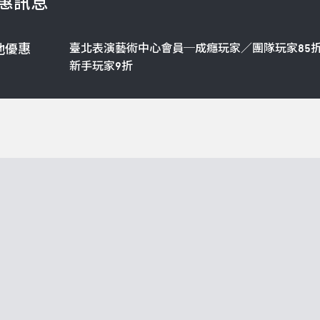
惠訊息
臺北表演藝術中心會員─成癮玩家／團隊玩家85
他優惠
新手玩家9折