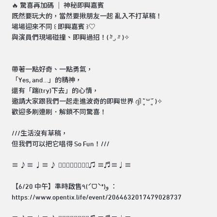
🔥 驚喜再加碼 ｜ 神秘即興嘉賓
既然要玩大的，當然要揪朋友一起 亂入不打草稿！
場場迎來不同 ꒰ 即興嘉賓 ꒱♡
與演員們現場碰撞、即興過招！( ⁼̴̀ .̫ ⁼̴ )✧
帶著一點好奇、一點勇氣，
「Yes, and…」的精神，
還有「踹(try)下去」的心情，
邀請大家跟我們一起走進波奇的即興世界 ദ്ദി ˉ͈̀꒳ˉ͈́ )✧
歡迎多刷連刷．解鎖不同驚喜！
///生活沒有草稿，
但我們可以把它唱得 So Fun！///
≡ ♪≡ ♩≡ ♪ 👇🏻👇🏻👇🏻👇🏻♫ ≡♬≡♩≡
【6/20 中午】準時啟售٩(ˊᗜˋ*)و ：
https://www.opentix.life/event/2064632017479028737