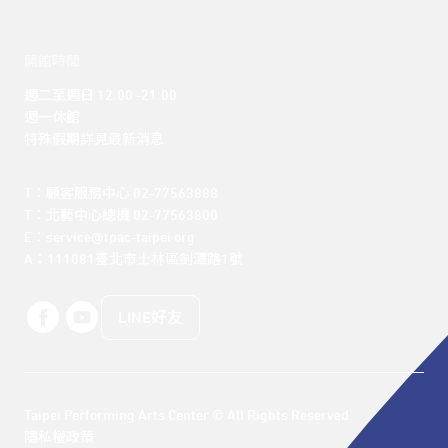
開館時間
週二至週日 12:00 -21:00

週一休館

特殊假期詳見最新消息
T：顧客服務中心 02-77563888 

T：北藝中心總機 02-77563800 

E：service@tpac-taipei.org 

A：111081臺北市士林區劍潭路1號
LINE好友
Taipei Performing Arts Center © All Rights Reserved
隱私權政策