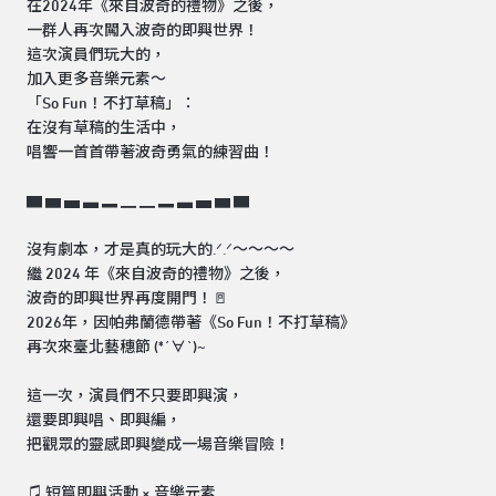
在2024年《來自波奇的禮物》之後，
一群人再次闖入波奇的即興世界！
這次演員們玩大的，
加入更多音樂元素～
「So Fun！不打草稿」：
在沒有草稿的生活中，
唱響一首首帶著波奇勇氣的練習曲！
▆ ▅ ▄ ▃ ▂ ▁ ▁ ▂ ▃ ▄ ▅ ▆
沒有劇本，才是真的玩大的.ᐟ.ᐟ～～～～
繼 2024 年《來自波奇的禮物》之後，
波奇的即興世界再度開門！🚪
2026年，因帕弗蘭德帶著《So Fun！不打草稿》
再次來臺北藝穗節 (*´∀`)~
這一次，演員們不只要即興演，
還要即興唱、即興編，
把觀眾的靈感即興變成一場音樂冒險！
♫ 短篇即興活動 × 音樂元素