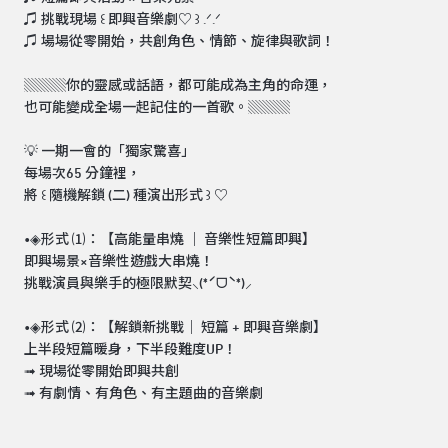
♫ 挑戰現場 ꒰ 即興音樂劇♡ ꒱ .ᐟ.ᐟ
♫ 場場從零開始，共創角色、情節、旋律與歌詞！
▒▒▒你的靈感或話語，都可能成為主角的命運，
也可能變成全場一起記住的一首歌。▒▒▒
💡 一期一會的「獨家驚喜」
每場次65 分鐘裡，
將 ꒰ 隨機解鎖 (二) 種演出形式 ꒱ ♡
•◈形式 ⑴：【高能量串燒 ｜ 音樂性短篇即興】
即興場景×音樂性遊戲大串燒！
挑戰演員與樂手的極限默契⸜(*ˊᗜˋ*)⸝
•◈形式 ⑵：【解鎖新挑戰｜ 短篇 + 即興音樂劇】
上半段短篇暖身，下半段難度UP！
➟ 現場從零開始即興共創
➟ 有劇情、有角色、有主題曲的音樂劇