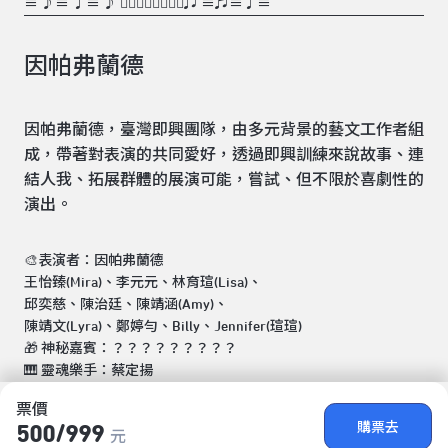
≡ ♪≡ ♩≡ ♪ 👆🏻👆🏻👆🏻👆🏻♫ ≡♬≡♩≡
因帕弗蘭德
因帕弗蘭德，臺灣即興團隊，由多元背景的藝文工作者組
成，帶著對表演的共同愛好，透過即興訓練來說故事、連
結人我、拓展群體的展演可能，嘗試、但不限於喜劇性的
演出。
🎨表演者：因帕弗蘭德
王怡臻(Mira)、李元元、林育瑄(Lisa)、
邱奕慈、陳治廷、陳靖涵(Amy)、
陳靖文(Lyra)、鄭婷勻、Billy、Jennifer(瑄瑄)
🎁 神秘嘉賓：？？？？？？？？？
🎹 靈魂樂手：蔡定揚
票價
購票去
500/​999
元