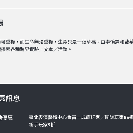
場
須可重複，而生命無法重複，生命只是一張草稿。由李憶銖和戴華
續探索各種跨界實驗／文本／活動。
惠訊息
臺北表演藝術中心會員─成癮玩家／團隊玩家85
他優惠
新手玩家9折