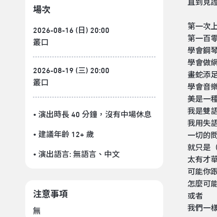
直到見
場次
第一次
2026-08-16 (日) 20:00
第一百
叢口
學會鋼
學會做
2026-08-19 (三) 20:00
畫蛇添
叢口
學會音
美是一
我是雙
• 演出時長 40 分鐘
，沒有中場休息
我用失
• 建議年齡 12+ 歲
一切的
就只是
• 演出語言:
無語言
、
中文
太有才
可能你
怎麼可
注意事項
或者
我們一
無