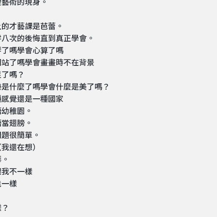
證藝術的現身。
上的才藝課是芭蕾。
零八次的後悔直到真正學會。
琴了嗎學會心算了嗎
網站了嗎學會畫畫時不在背景
足了嗎？
樂是什麼了嗎學會什麼是美了嗎？
種感覺還是一種國家
語幼稚園。
語當翅膀。
問題很簡單。
（我還在想）
華。
跟我不一樣
能一樣
樣？