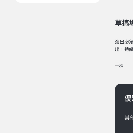
草搞
演出必
出，持
一株
優
其