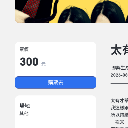
太
票價
300
元
即興生
2026-08
購票去
太有才
場地
我這樣
其他
所以持
一次又