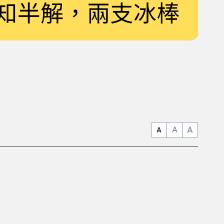
A
A
A