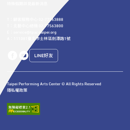
特殊假期詳見最新消息
T：顧客服務中心 02-77563888 

T：北藝中心總機 02-77563800 

E：service@tpac-taipei.org 

A：111081臺北市士林區劍潭路1號
LINE好友
Taipei Performing Arts Center © All Rights Reserved
隱私權政策