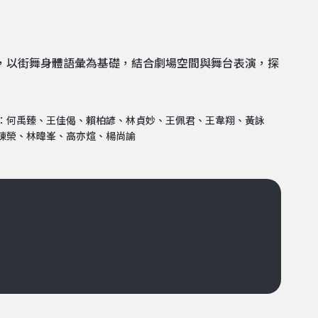
成，以街舞身體語彙為基礎，結合劇場空間與舞台表演，探
：何禹臻、王佳偈、賴柏諺、林貞妙、王佩君、王韋翔、黃詠
陳榮、林暐峯、高亦煊、楊尚諭