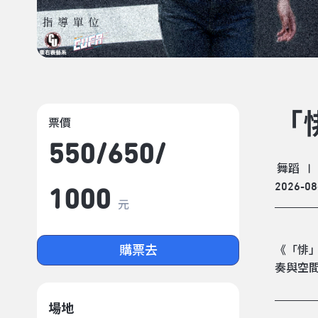
「
票價
550/​650/​
舞蹈
|
2026-08
1000
元
購票去
《「悱
奏與空
場地