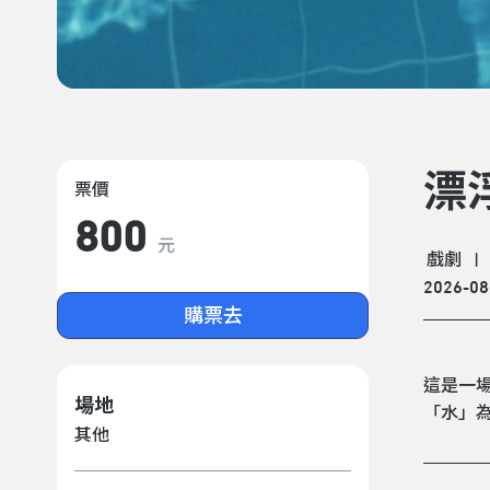
漂
票價
800
元
戲劇
|
2026-08
購票去
這是一
場地
「水」
其他