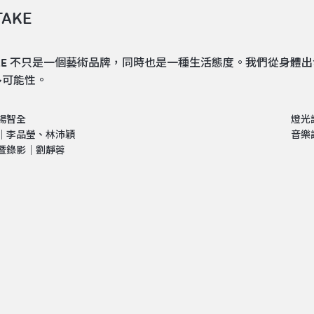
TAKE
TAKE 不只是一個藝術品牌，同時也是一種生活態度。我們從身
多可能性。
楊智全
燈光
｜李品瑩、林沛穎
音樂
暨錄影｜劉靜蓉