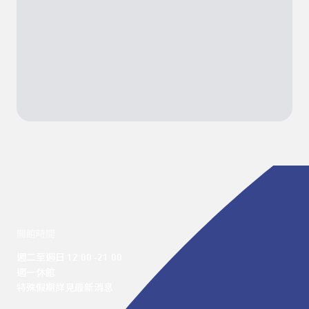
開館時間
週二至週日 12:00 -21:00

週一休館

特殊假期詳見最新消息