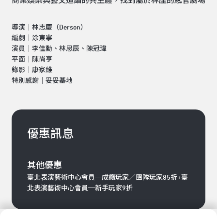
商業娛樂與藝文造詣的共生體，找到屬於林座的感官劇場
導演｜林志慶（Derson）
編劇｜涂東寧
演員｜李佳勳、林思辰、陳冠瑋
平面｜陳尚亨
錄影｜康家維
特別感謝｜妥妥基地
優惠訊息
其他優惠
臺北表演藝術中心會員─成癮玩家／團隊玩家85折+臺
北表演藝術中心會員─新手玩家9折