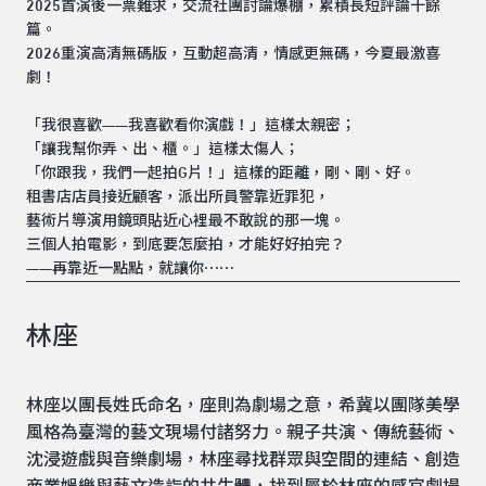
2025首演後一票難求，交流社團討論爆棚，累積長短評論十餘
篇。
2026重演高清無碼版，互動超高清，情感更無碼，今夏最激喜
劇！
「我很喜歡——我喜歡看你演戲！」這樣太親密；
「讓我幫你弄、出、櫃。」這樣太傷人；
「你跟我，我們一起拍G片！」這樣的距離，剛、剛、好。
租書店店員接近顧客，派出所員警靠近罪犯，
藝術片導演用鏡頭貼近心裡最不敢說的那一塊。
三個人拍電影，到底要怎麼拍，才能好好拍完？
——再靠近一點點，就讓你⋯⋯
林座
林座以團長姓氏命名，座則為劇場之意，希冀以團隊美學
風格為臺灣的藝文現場付諸努力。親子共演、傳統藝術、
沈浸遊戲與音樂劇場，林座尋找群眾與空間的連結、創造