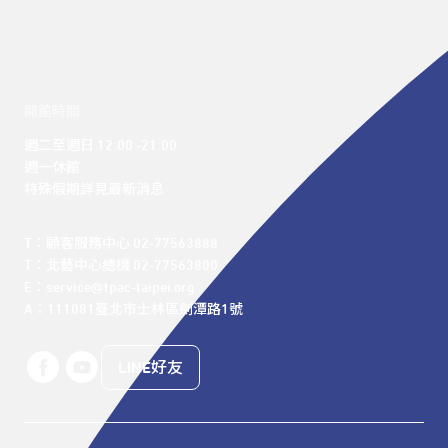
開館時間
週二至週日 12:00 -21:00

週一休館

特殊假期詳見最新消息
T：顧客服務中心 02-77563888 

T：北藝中心總機 02-77563800 

E：service@tpac-taipei.org 

A：111081臺北市士林區劍潭路1號
LINE好友