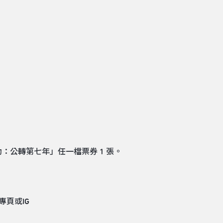
：公轉第七年」任一檔票券 1 張。
專頁或IG