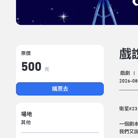
戲
票價
500
元
戲劇
|
2026-08
購票去
衛星#23
場地
其他
一個劇
我們又