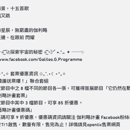
場景，十五首歌
唱又跳
的星辰，無窮盡的伽利略
邊、在跟前 閃耀
͟͞͞ 🚀探索宇宙的秘密 =͟͟͞͞ 💨*ﾟ+.*.｡ ✦ ──✨
/www.facebook.com/Galileo.G.Programme
☾⋆⁺₊✧ 套票優惠資訊 ✩₊˚.⋆☾⋆⁺₊✧
「王瑋廉送票嘍！」聯合套組
節目中之 8 檔不同的節目各一張，可獲得策展節目「它仍然在動
「伽利略計畫套票」
節目中其中 3 檔節目，可享 85 折優惠。
「伽藝略計畫優惠碼」
碼可享 9 折優惠，優惠碼資訊請關注 伽利略計畫 Facebook粉絲
於7/1啟售，數量有限，售完為止！詳情請見opentix售票網頁