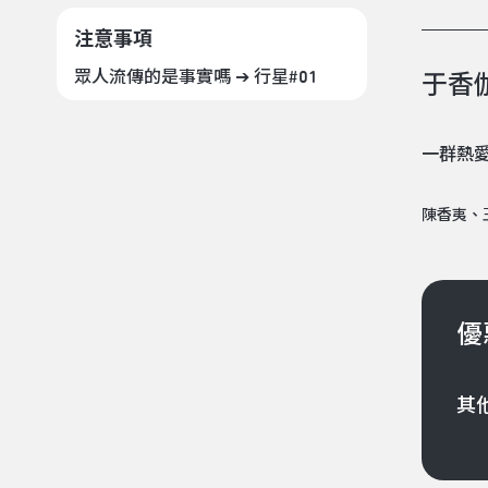
注意事項
眾人流傳的是事實嗎 ➔ 行星#01
于香
一群熱
陳香夷、
優
其