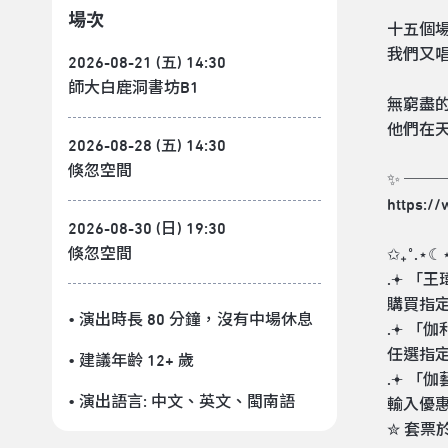
場次
十五個
我們又
2026-08-21 (五) 14:30
師大白鹿洞書坊B1
無窮盡
他們在天
2026-08-28 (五) 14:30
倏忽空間
✨ ───=͟
https:/
2026-08-30 (日) 19:30
倏忽空間
✩₊˚.⋆
.𖥔 
購買指定
• 演出時長 80 分鐘
，沒有中場休息
.𖥔 
任選指定
• 建議年齡 12+ 歲
.𖥔 
• 演出語言:
中文
、
英文
、
閩南語
輸入優惠
✮ 套票