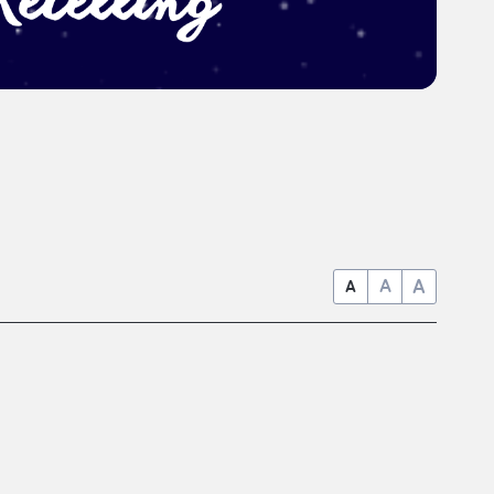
A
A
A