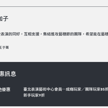
伽子
愛表演的同好，互相支援，集結進攻藝穗節的團隊，希望能在藝
王于菁
惠訊息
臺北表演藝術中心會員─成癮玩家／團隊玩家85
他優惠
新手玩家9折