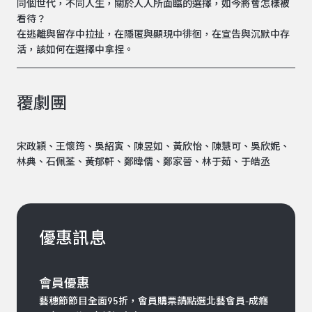
同個世代，不同人生，關於人人所面臨的選擇，如今將會怎樣被
看待？
在逃離與留存中拉扯，在隱匿與顯現中徘徊，在宣告與沉默中存
活，該如何在選擇中拿捏。
覆劇團
宋政穎、王懷筠、吳紹寅、陳昱如、黃欣怡、陳慧可、吳欣妮、
林典、石佩荃、黃郁軒、鄭暐儒、鄭家晉、林于茹、于皓丞
優惠訊息
會員優惠
藝穗節節目全面95折，會員購票請點選北藝會員-成癮