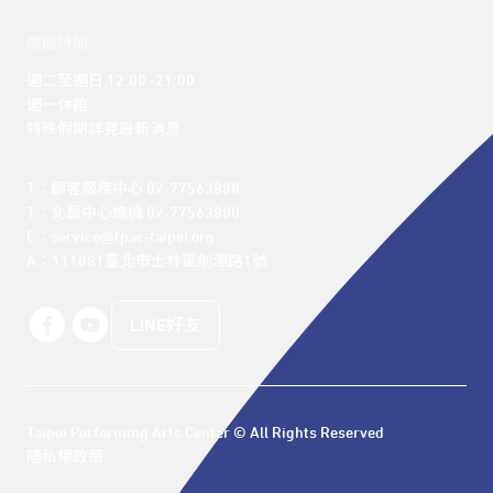
開館時間
週二至週日 12:00 -21:00

週一休館

特殊假期詳見最新消息
T：顧客服務中心 02-77563888 

T：北藝中心總機 02-77563800 

E：service@tpac-taipei.org 

A：111081臺北市士林區劍潭路1號
LINE好友
Taipei Performing Arts Center © All Rights Reserved
隱私權政策