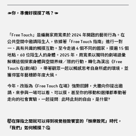
🫴你，準備好摸摸了嗎？🫳
「Free Touch」是編舞家周寬柔於 2024 年開啟的藝術行為。在
公共空間中邀請陌生人，依據著「Free Touch 指南」進行一對
一、具有共識的觸摸互動。至今走過 4 個不同的國家，摸遍 15 個
地點，60 位陌生人的身體。2025 年，周寬柔以獨特的劇場語彙
解構這個探索身體與空間界線／限的行動，轉化為演出《Free
Touch 在(劇)場》。帶著觀眾一起以觸感思考自身所處的環境，並
獲得當年藝穗節年度大獎。
今年，改版為《Free Touch 在場》強勢回歸，大膽向你提出邀
請，來參與一場可以看、可以摸，甚至你的移動和選擇都牽動著
走向的社會實驗，一起提問 : 此時此刻的自由，是什麼?
🤯在彈指之間就可以得到視覺極致饗宴的「娛樂致死」時代，
「我們」如何觸摸？🤔