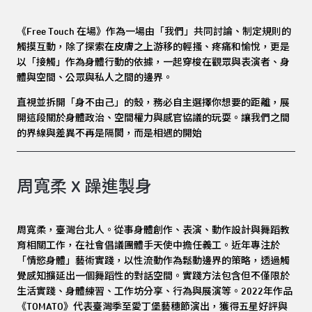
《Free Touch 在場》作為一場由「我們」共同討論、制定規則的
觸摸互動，除了探索在皮膚之上游移的輕搔、疼痛和愉悅，更是
以「接觸」作為身體行動的依據，一起穿梭在觀眾與表演者、身
體與空間、公眾與私人之間的邊界。
直視並拆開「身不由己」的殼，務必自主選擇你想要的距離，展
開這段關於身體政治、空間權力與感官協議的玩耍。讓我們之間
的界線與差異不再是隔閡，而是相遇的開始
周寬柔 X 躁進製身
周寬柔，臺灣台北人。從事身體創作、表演、動作設計與舞蹈教
育相關工作，在社會倡議團體手天使中擔任義工。近年專注於
「情慾身體」藝術實踐，以性流動作為鬆動邊界的策略，透過觸
覺感知擴延出一個舞蹈性的對話空間。實踐方法包含但不僅限於
生活實踐、身體練習、工作坊分享、行為與展演等。2022年作品
《TOMATO》代表臺灣季至愛丁堡藝穗節演出，獲得五星好評與