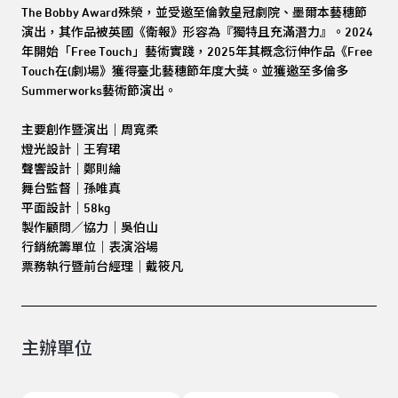
The Bobby Award殊榮，並受邀至倫敦皇冠劇院、墨爾本藝穗節
演出，其作品被英國《衛報》形容為『獨特且充滿潛力』。2024
年開始「Free Touch」藝術實踐，2025年其概念衍伸作品《Free
Touch在(劇)場》獲得臺北藝穗節年度大獎。並獲邀至多倫多
Summerworks藝術節演出。
主要創作暨演出｜周寬柔
燈光設計｜王宥珺
聲響設計｜鄭則綸
舞台監督｜孫唯真
平面設計｜58kg
製作顧問／協力｜吳伯山
行銷統籌單位｜表演浴場
票務執行暨前台經理｜戴筱凡
主辦單位