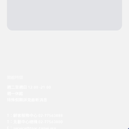
開館時間
週二至週日 12:00 -21:00

週一休館

特殊假期詳見最新消息
T：顧客服務中心 02-77563888 

T：北藝中心總機 02-77563800 

E：service@tpac-taipei.org 
