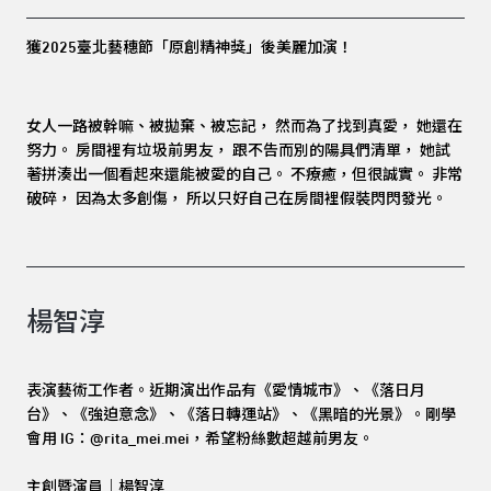
獲2025臺北藝穗節「原創精神獎」後美麗加演！
女人一路被幹嘛、被拋棄、被忘記， 然而為了找到真愛， 她還在
努力。 房間裡有垃圾前男友， 跟不告而別的陽具們清單， 她試
著拼湊出一個看起來還能被愛的自己。 不療癒，但很誠實。 非常
破碎， 因為太多創傷， 所以只好自己在房間裡假裝閃閃發光。
楊智淳
表演藝術工作者。近期演出作品有《愛情城市》、《落日月
台》、《強迫意念》、《落日轉運站》、《黑暗的光景》。剛學
會用 IG：@rita_mei.mei，希望粉絲數超越前男友。
主創暨演員｜楊智淳