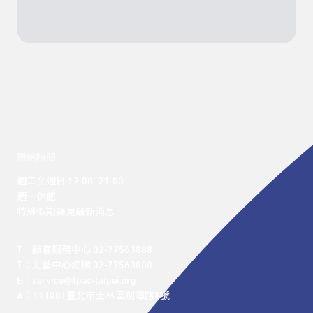
開館時間
週二至週日 12:00 -21:00

週一休館

特殊假期詳見最新消息
T：顧客服務中心 02-77563888 

T：北藝中心總機 02-77563800 

E：service@tpac-taipei.org 

A：111081臺北市士林區劍潭路1號